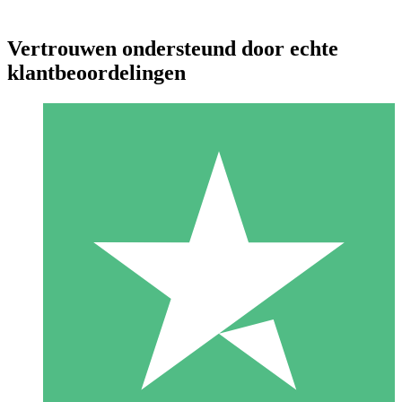
Vertrouwen ondersteund door echte
klantbeoordelingen
Individuele Creditpakketten
Betaal per gebruik met downloadtegoeden. Geen maandelijkse
verplichting vereist.
1 Downloaden
10
US$
00