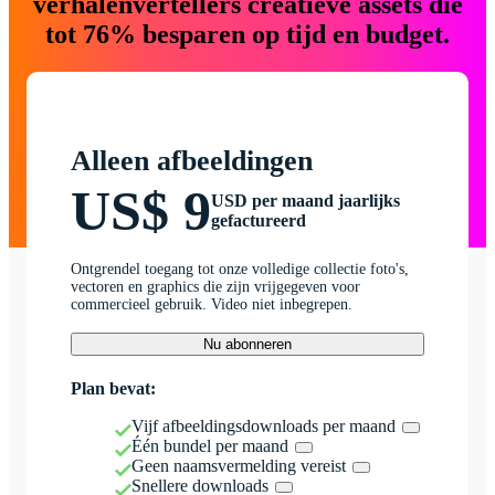
verhalenvertellers creatieve assets die
tot 76% besparen op tijd en budget.
Alleen afbeeldingen
US$ 9
USD per maand jaarlijks
gefactureerd
Ontgrendel toegang tot onze volledige collectie foto's,
vectoren en graphics die zijn vrijgegeven voor
commercieel gebruik. Video niet inbegrepen.
Nu abonneren
Plan bevat:
Vijf afbeeldingsdownloads per maand
Één bundel per maand
Geen naamsvermelding vereist
Snellere downloads