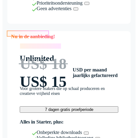
Prioriteitsondersteuning
Geen advertenties
Nu in de aanbieding!
Nu in de aanbieding!
Unlimited
US$ 18
USD per maand
jaarlijks gefactureerd
US$ 15
Voor grotere makers die op schaal produceren en
creatieve vrijheid eisen
7 dagen gratis proefperiode
Alles in Starter, plus:
Onbeperkte downloads
Volledige bibliotheektoegang