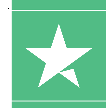
5 Downloaden
15
US$
00
10 Downloaden
20
US$
00