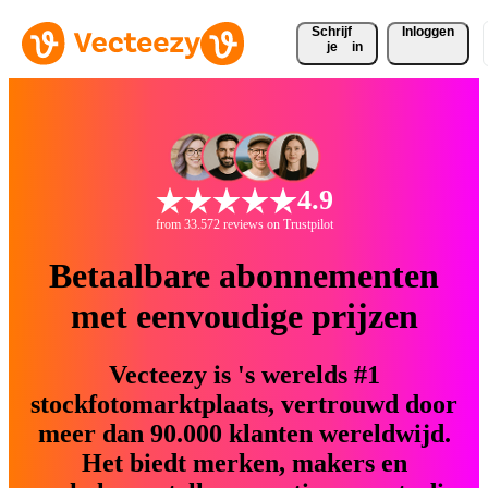
Schrijf 
Inloggen
je
in
4.9
from 33.572 reviews on Trustpilot
Betaalbare abonnementen
met eenvoudige prijzen
Vecteezy is 's werelds #1
stockfotomarktplaats, vertrouwd door
meer dan 90.000 klanten wereldwijd.
Het biedt merken, makers en