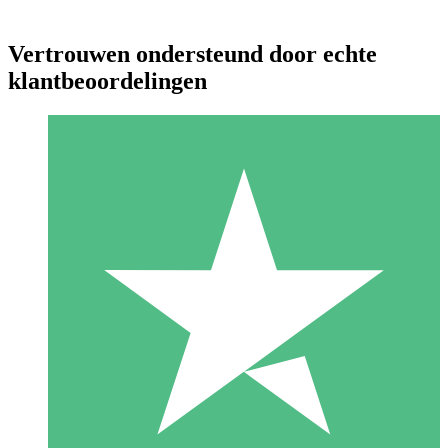
Vertrouwen ondersteund door echte
klantbeoordelingen
Individuele Creditpakketten
Betaal per gebruik met downloadtegoeden. Geen maandelijkse
verplichting vereist.
1 Downloaden
10
US$
00