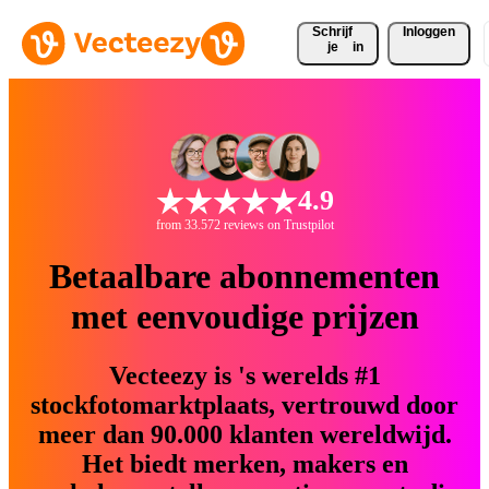
Schrijf 
Inloggen
je
in
4.9
from 33.572 reviews on Trustpilot
Betaalbare abonnementen
met eenvoudige prijzen
Vecteezy is 's werelds #1
stockfotomarktplaats, vertrouwd door
meer dan 90.000 klanten wereldwijd.
Het biedt merken, makers en