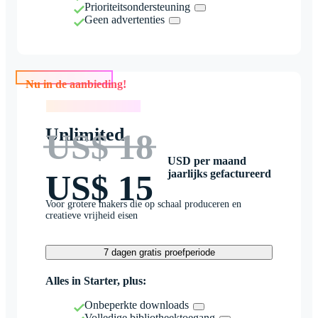
Prioriteitsondersteuning
Geen advertenties
Nu in de aanbieding!
Nu in de aanbieding!
Unlimited
US$ 18
USD per maand
jaarlijks gefactureerd
US$ 15
Voor grotere makers die op schaal produceren en
creatieve vrijheid eisen
7 dagen gratis proefperiode
Alles in Starter, plus:
Onbeperkte downloads
Volledige bibliotheektoegang