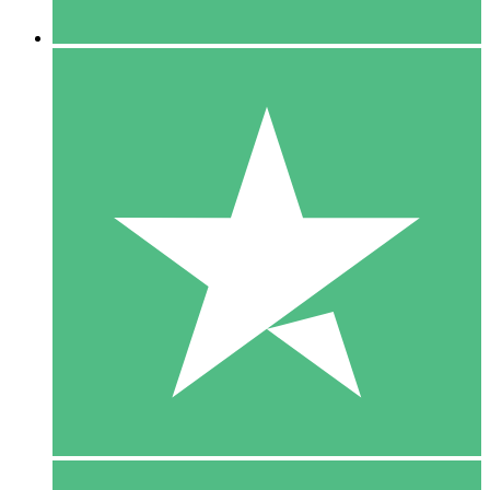
5 Downloaden
15
US$
00
10 Downloaden
20
US$
00