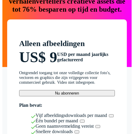
verhalenvertellers creatieve assets die
tot 76% besparen op tijd en budget.
Alleen afbeeldingen
US$ 9
USD per maand jaarlijks
gefactureerd
Ontgrendel toegang tot onze volledige collectie foto's,
vectoren en graphics die zijn vrijgegeven voor
commercieel gebruik. Video niet inbegrepen.
Nu abonneren
Plan bevat:
Vijf afbeeldingsdownloads per maand
Één bundel per maand
Geen naamsvermelding vereist
Snellere downloads