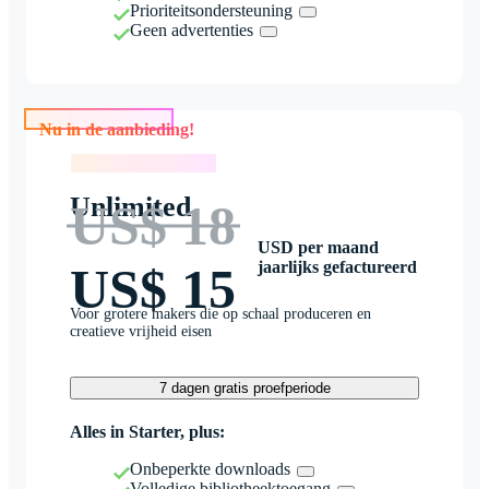
Prioriteitsondersteuning
Geen advertenties
Nu in de aanbieding!
Nu in de aanbieding!
Unlimited
US$ 18
USD per maand
jaarlijks gefactureerd
US$ 15
Voor grotere makers die op schaal produceren en
creatieve vrijheid eisen
7 dagen gratis proefperiode
Alles in Starter, plus:
Onbeperkte downloads
Volledige bibliotheektoegang