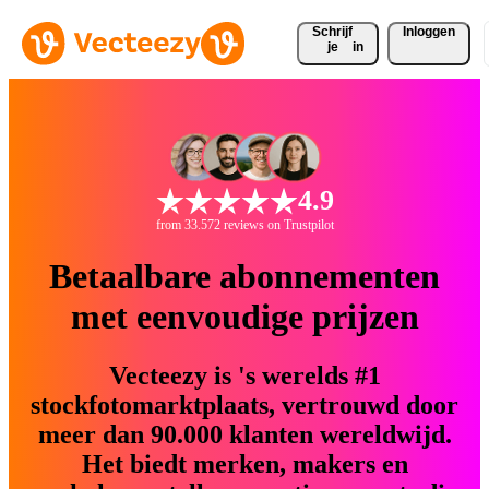
Schrijf 
Inloggen
je
in
4.9
from 33.572 reviews on Trustpilot
Betaalbare abonnementen
met eenvoudige prijzen
Vecteezy is 's werelds #1
stockfotomarktplaats, vertrouwd door
meer dan 90.000 klanten wereldwijd.
Het biedt merken, makers en