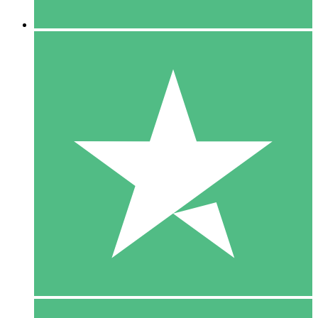
5 Downloaden
15
US$
00
10 Downloaden
20
US$
00