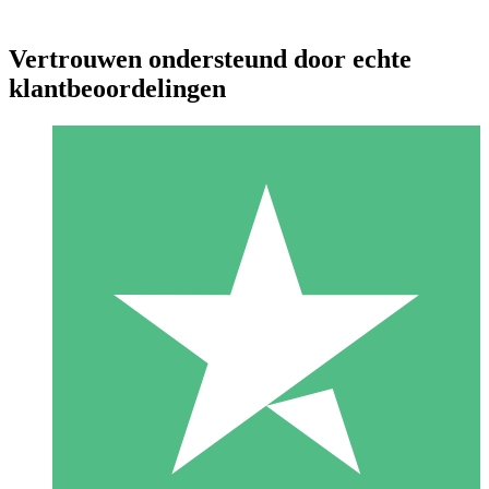
Vertrouwen ondersteund door echte
klantbeoordelingen
Individuele Creditpakketten
Betaal per gebruik met downloadtegoeden. Geen maandelijkse
verplichting vereist.
1 Downloaden
10
US$
00