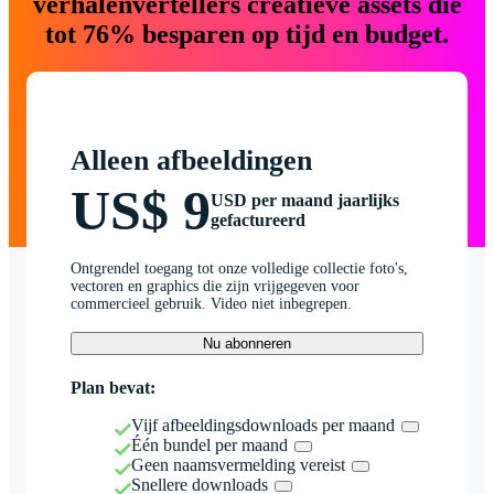
verhalenvertellers creatieve assets die
tot 76% besparen op tijd en budget.
Alleen afbeeldingen
US$ 9
USD per maand jaarlijks
gefactureerd
Ontgrendel toegang tot onze volledige collectie foto's,
vectoren en graphics die zijn vrijgegeven voor
commercieel gebruik. Video niet inbegrepen.
Nu abonneren
Plan bevat:
Vijf afbeeldingsdownloads per maand
Één bundel per maand
Geen naamsvermelding vereist
Snellere downloads