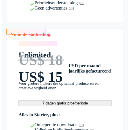
Prioriteitsondersteuning
Geen advertenties
Nu in de aanbieding!
Nu in de aanbieding!
Unlimited
US$ 18
USD per maand
jaarlijks gefactureerd
US$ 15
Voor grotere makers die op schaal produceren en
creatieve vrijheid eisen
7 dagen gratis proefperiode
Alles in Starter, plus:
Onbeperkte downloads
Volledige bibliotheektoegang