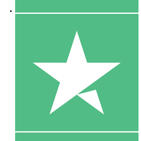
5 Downloaden
15
US$
00
10 Downloaden
20
US$
00