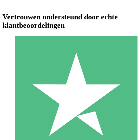
Vertrouwen ondersteund door echte
klantbeoordelingen
Individuele Creditpakketten
Betaal per gebruik met downloadtegoeden. Geen maandelijkse
verplichting vereist.
1 Downloaden
10
US$
00