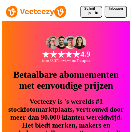
Schrijf 
Inloggen
je
in
4.9
from 33.572 reviews on Trustpilot
Betaalbare abonnementen
met eenvoudige prijzen
Vecteezy is 's werelds #1
stockfotomarktplaats, vertrouwd door
meer dan 90.000 klanten wereldwijd.
Het biedt merken, makers en