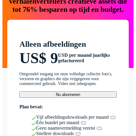
verhalenvertellers creatieve assets die
tot 76% besparen op tijd en budget.
Alleen afbeeldingen
US$ 9
USD per maand jaarlijks
gefactureerd
Ontgrendel toegang tot onze volledige collectie foto's,
vectoren en graphics die zijn vrijgegeven voor
commercieel gebruik. Video niet inbegrepen.
Nu abonneren
Plan bevat:
Vijf afbeeldingsdownloads per maand
Één bundel per maand
Geen naamsvermelding vereist
Snellere downloads