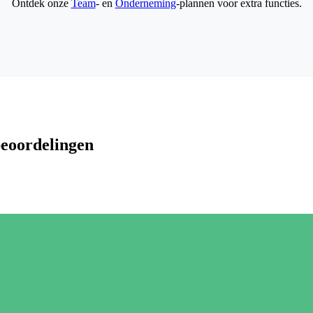
Ontdek onze
Team
- en
Onderneming
-plannen voor extra functies.
beoordelingen