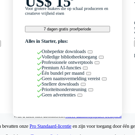
US$ 15
Voor grotere makers die op schaal produceren en
creatieve vrijheid eisen
7 dagen gratis proefperiode
Alles in Starter, plus:
Onbeperkte downloads
Volledige bibliotheektoegang
Professionele ontwerptools
Premium AI-functies
Één bundel per maand
Geen naamsvermelding vereist
Snellere downloads
Prioriteitsondersteuning
Geen advertenties
Wilt u zich niet abonneren?
Meer aankoopopties bekijken
n bevatten onze
Pro Standaard-licentie
en zijn voor toegang door één ge