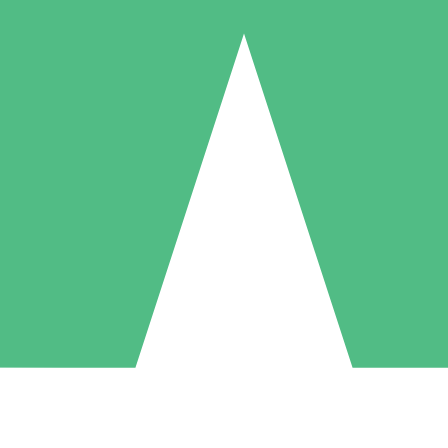
Individuele Creditpakketten
l per gebruik met downloadtegoeden. Geen maandelijkse verplichting ve
1 Downloaden
5 Downloaden
10 Downloaden
10
15
20
US$
00
US$
00
US$
00