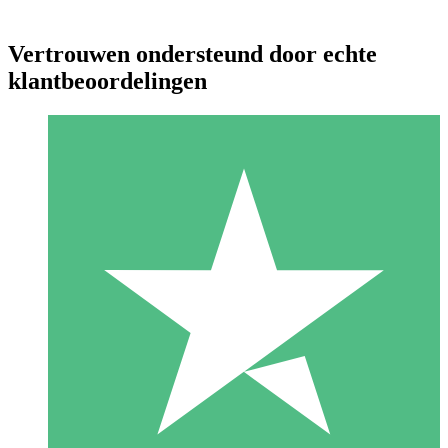
Vertrouwen ondersteund door echte
klantbeoordelingen
Individuele Creditpakketten
Betaal per gebruik met downloadtegoeden. Geen maandelijkse
verplichting vereist.
1 Downloaden
10
US$
00