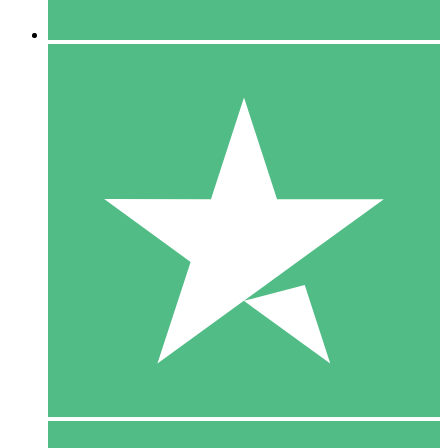
5 Downloaden
15
US$
00
10 Downloaden
20
US$
00