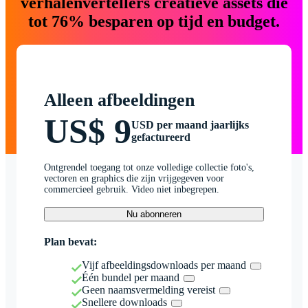
verhalenvertellers creatieve assets die
tot 76% besparen op tijd en budget.
Alleen afbeeldingen
US$ 9
USD per maand jaarlijks
gefactureerd
Ontgrendel toegang tot onze volledige collectie foto's,
vectoren en graphics die zijn vrijgegeven voor
commercieel gebruik. Video niet inbegrepen.
Nu abonneren
Plan bevat:
Vijf afbeeldingsdownloads per maand
Één bundel per maand
Geen naamsvermelding vereist
Snellere downloads