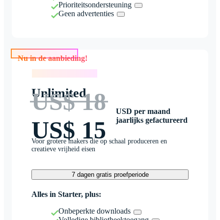
Prioriteitsondersteuning
Geen advertenties
Nu in de aanbieding!
Nu in de aanbieding!
Unlimited
US$ 18
USD per maand
jaarlijks gefactureerd
US$ 15
Voor grotere makers die op schaal produceren en
creatieve vrijheid eisen
7 dagen gratis proefperiode
Alles in Starter, plus:
Onbeperkte downloads
Volledige bibliotheektoegang