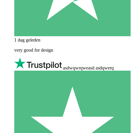
1 dag geleden
very good for design
asdwqwrqweasd asdqwerq