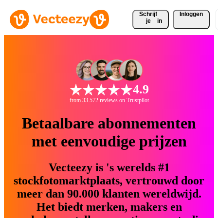
Schrijf 
Inloggen
je
in
4.9
from 33.572 reviews on Trustpilot
Betaalbare abonnementen
met eenvoudige prijzen
Vecteezy is 's werelds #1
stockfotomarktplaats, vertrouwd door
meer dan 90.000 klanten wereldwijd.
Het biedt merken, makers en