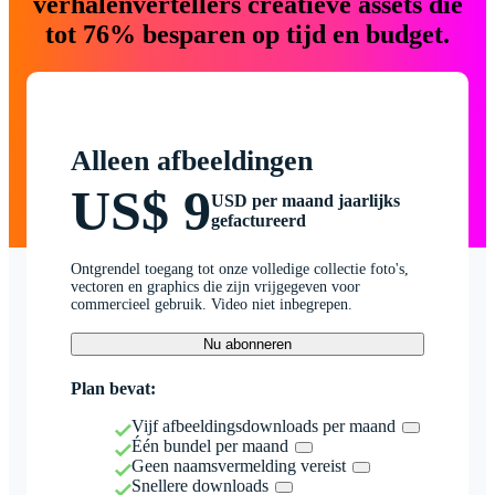
verhalenvertellers creatieve assets die
tot 76% besparen op tijd en budget.
Alleen afbeeldingen
US$ 9
USD per maand jaarlijks
gefactureerd
Ontgrendel toegang tot onze volledige collectie foto's,
vectoren en graphics die zijn vrijgegeven voor
commercieel gebruik. Video niet inbegrepen.
Nu abonneren
Plan bevat:
Vijf afbeeldingsdownloads per maand
Één bundel per maand
Geen naamsvermelding vereist
Snellere downloads