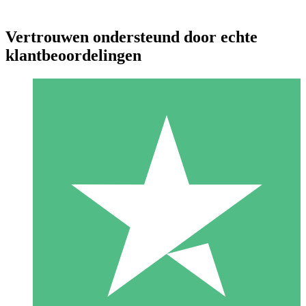
Vertrouwen ondersteund door echte
klantbeoordelingen
Individuele Creditpakketten
Betaal per gebruik met downloadtegoeden. Geen maandelijkse
verplichting vereist.
1 Downloaden
10
US$
00