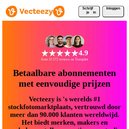
Schrijf 
Inloggen
je
in
4.9
from 33.572 reviews on Trustpilot
Betaalbare abonnementen
met eenvoudige prijzen
Vecteezy is 's werelds #1
stockfotomarktplaats, vertrouwd door
meer dan 90.000 klanten wereldwijd.
Het biedt merken, makers en