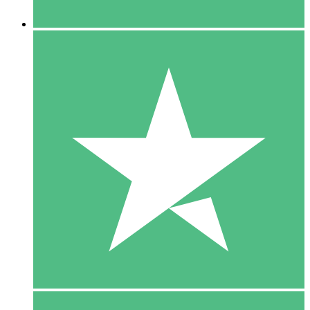
5 Downloaden
15
US$
00
10 Downloaden
20
US$
00