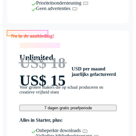
Prioriteitsondersteuning
Geen advertenties
Nu in de aanbieding!
Nu in de aanbieding!
Unlimited
US$ 18
USD per maand
jaarlijks gefactureerd
US$ 15
Voor grotere makers die op schaal produceren en
creatieve vrijheid eisen
7 dagen gratis proefperiode
Alles in Starter, plus:
Onbeperkte downloads
Volledige bibliotheektoegang