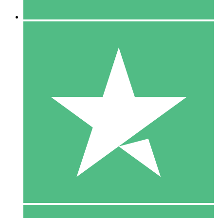
5 Downloaden
15
US$
00
10 Downloaden
20
US$
00