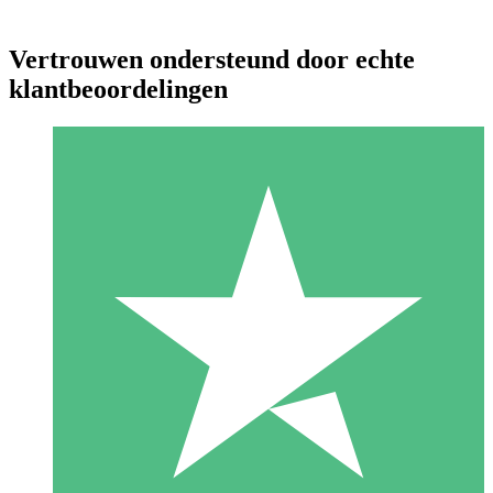
Vertrouwen ondersteund door echte
klantbeoordelingen
Individuele Creditpakketten
Betaal per gebruik met downloadtegoeden. Geen maandelijkse
verplichting vereist.
1 Downloaden
10
US$
00