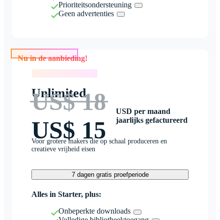
Prioriteitsondersteuning
Geen advertenties
Nu in de aanbieding!
Nu in de aanbieding!
Unlimited
US$ 18
USD per maand
jaarlijks gefactureerd
US$ 15
Voor grotere makers die op schaal produceren en
creatieve vrijheid eisen
7 dagen gratis proefperiode
Alles in Starter, plus:
Onbeperkte downloads
Volledige bibliotheektoegang