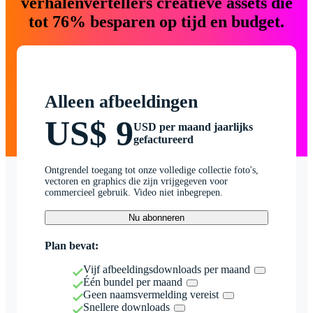
verhalenvertellers creatieve assets die
tot 76% besparen op tijd en budget.
Alleen afbeeldingen
US$ 9
USD per maand jaarlijks
gefactureerd
Ontgrendel toegang tot onze volledige collectie foto's,
vectoren en graphics die zijn vrijgegeven voor
commercieel gebruik. Video niet inbegrepen.
Nu abonneren
Plan bevat:
Vijf afbeeldingsdownloads per maand
Één bundel per maand
Geen naamsvermelding vereist
Snellere downloads