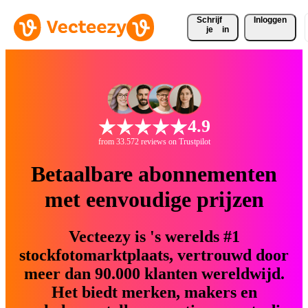
Schrijf 
Inloggen
je
in
4.9
from 33.572 reviews on Trustpilot
Betaalbare abonnementen
met eenvoudige prijzen
Vecteezy is 's werelds #1
stockfotomarktplaats, vertrouwd door
meer dan 90.000 klanten wereldwijd.
Het biedt merken, makers en