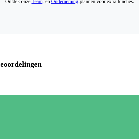
Ontdek onze
Team
- en
Onderneming
-plannen voor extra functies.
beoordelingen