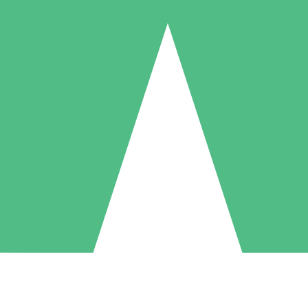
Individuele Creditpakketten
l per gebruik met downloadtegoeden. Geen maandelijkse verplichting ve
1 Downloaden
5 Downloaden
10 Downloaden
10
15
20
US$
00
US$
00
US$
00