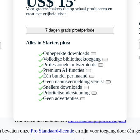
US$ 15
Voor grotere makers die op schaal produceren en
creatieve vrijheid eisen
7 dagen gratis proefperiode
Alles in Starter, plus:
Onbeperkte downloads
Volledige bibliotheektoegang
Professionele ontwerptools
Premium AI-functies
Één bundel per maand
Geen naamsvermelding vereist
Snellere downloads
Prioriteitsondersteuning
Geen advertenties
Wilt u zich niet abonneren?
Meer aankoopopties bekijken
n bevatten onze
Pro Standaard-licentie
en zijn voor toegang door één ge