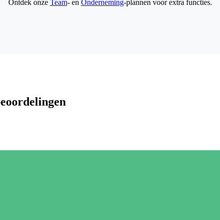
Ontdek onze
Team
- en
Onderneming
-plannen voor extra functies.
beoordelingen