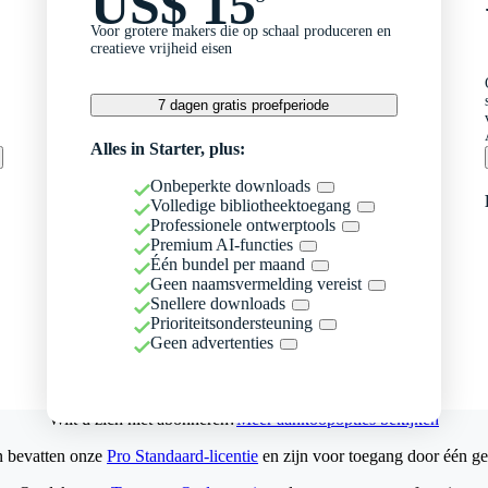
US$ 15
Voor grotere makers die op schaal produceren en
creatieve vrijheid eisen
7 dagen gratis proefperiode
Alles in Starter, plus:
Onbeperkte downloads
Volledige bibliotheektoegang
Professionele ontwerptools
Premium AI-functies
Één bundel per maand
Geen naamsvermelding vereist
Snellere downloads
Prioriteitsondersteuning
Geen advertenties
Wilt u zich niet abonneren?
Meer aankoopopties bekijken
n bevatten onze
Pro Standaard-licentie
en zijn voor toegang door één ge