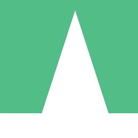
Individuele Creditpakketten
l per gebruik met downloadtegoeden. Geen maandelijkse verplichting ve
1 Downloaden
5 Downloaden
10 Downloaden
10
15
20
US$
00
US$
00
US$
00