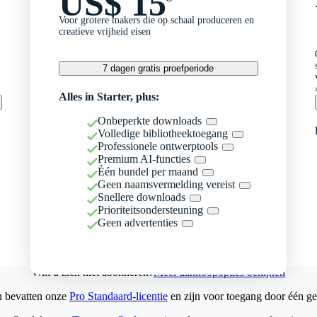
US$ 15
Voor grotere makers die op schaal produceren en
creatieve vrijheid eisen
7 dagen gratis proefperiode
Alles in Starter, plus:
Onbeperkte downloads
Volledige bibliotheektoegang
Professionele ontwerptools
Premium AI-functies
Één bundel per maand
Geen naamsvermelding vereist
Snellere downloads
Prioriteitsondersteuning
Geen advertenties
Wilt u zich niet abonneren?
Meer aankoopopties bekijken
n bevatten onze
Pro Standaard-licentie
en zijn voor toegang door één ge