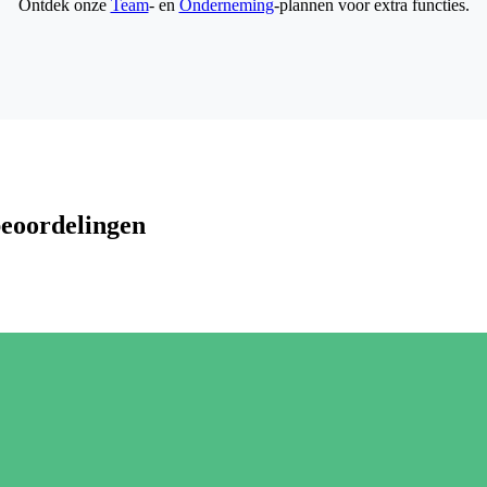
Ontdek onze
Team
- en
Onderneming
-plannen voor extra functies.
beoordelingen