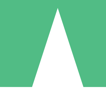
Individuele Creditpakketten
l per gebruik met downloadtegoeden. Geen maandelijkse verplichting ve
1 Downloaden
5 Downloaden
10 Downloaden
10
15
20
US$
00
US$
00
US$
00