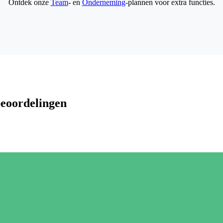
Ontdek onze
Team
- en
Onderneming
-plannen voor extra functies.
beoordelingen