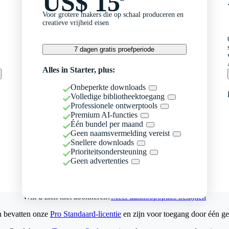
US$ 15
Voor grotere makers die op schaal produceren en
creatieve vrijheid eisen
7 dagen gratis proefperiode
Alles in Starter, plus:
Onbeperkte downloads
Volledige bibliotheektoegang
Professionele ontwerptools
Premium AI-functies
Één bundel per maand
Geen naamsvermelding vereist
Snellere downloads
Prioriteitsondersteuning
Geen advertenties
Wilt u zich niet abonneren?
Meer aankoopopties bekijken
n bevatten onze
Pro Standaard-licentie
en zijn voor toegang door één ge