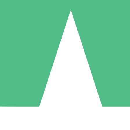
Individuele Creditpakketten
l per gebruik met downloadtegoeden. Geen maandelijkse verplichting ve
1 Downloaden
5 Downloaden
10 Downloaden
10
15
20
US$
00
US$
00
US$
00