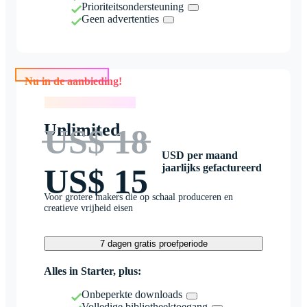
Prioriteitsondersteuning
Geen advertenties
Nu in de aanbieding!
Nu in de aanbieding!
Unlimited
US$ 18
USD per maand
jaarlijks gefactureerd
US$ 15
Voor grotere makers die op schaal produceren en
creatieve vrijheid eisen
7 dagen gratis proefperiode
Alles in Starter, plus:
Onbeperkte downloads
Volledige bibliotheektoegang