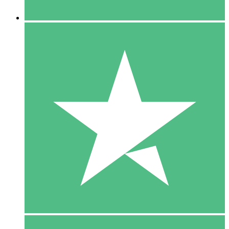
5 Downloaden
15
US$
00
10 Downloaden
20
US$
00