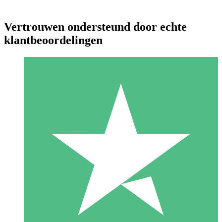
Vertrouwen ondersteund door echte
klantbeoordelingen
Individuele Creditpakketten
Betaal per gebruik met downloadtegoeden. Geen maandelijkse
verplichting vereist.
1 Downloaden
10
US$
00