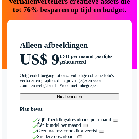
verhalenvertellers creatieve assets die
tot 76% besparen op tijd en budget.
Alleen afbeeldingen
US$ 9
USD per maand jaarlijks
gefactureerd
Ontgrendel toegang tot onze volledige collectie foto's,
vectoren en graphics die zijn vrijgegeven voor
commercieel gebruik. Video niet inbegrepen.
Nu abonneren
Plan bevat:
Vijf afbeeldingsdownloads per maand
Één bundel per maand
Geen naamsvermelding vereist
Snellere downloads