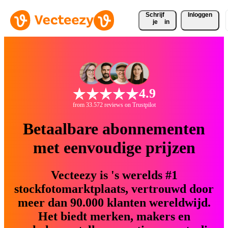
Schrijf 
Inloggen
je
in
4.9
from 33.572 reviews on Trustpilot
Betaalbare abonnementen
met eenvoudige prijzen
Vecteezy is 's werelds #1
stockfotomarktplaats, vertrouwd door
meer dan 90.000 klanten wereldwijd.
Het biedt merken, makers en