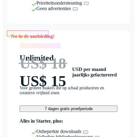
Prioriteitsondersteuning
Geen advertenties
Nu in de aanbieding!
Nu in de aanbieding!
Unlimited
US$ 18
USD per maand
jaarlijks gefactureerd
US$ 15
Voor grotere makers die op schaal produceren en
creatieve vrijheid eisen
7 dagen gratis proefperiode
Alles in Starter, plus:
Onbeperkte downloads
Volledige bibliotheektoegang