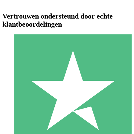
Vertrouwen ondersteund door echte
klantbeoordelingen
Individuele Creditpakketten
Betaal per gebruik met downloadtegoeden. Geen maandelijkse
verplichting vereist.
1 Downloaden
10
US$
00