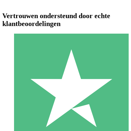
Vertrouwen ondersteund door echte
klantbeoordelingen
Individuele Creditpakketten
Betaal per gebruik met downloadtegoeden. Geen maandelijkse
verplichting vereist.
1 Downloaden
10
US$
00