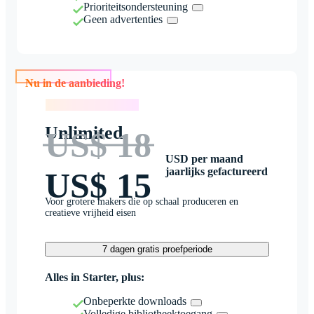
Prioriteitsondersteuning
Geen advertenties
Nu in de aanbieding!
Nu in de aanbieding!
Unlimited
US$ 18
USD per maand
jaarlijks gefactureerd
US$ 15
Voor grotere makers die op schaal produceren en
creatieve vrijheid eisen
7 dagen gratis proefperiode
Alles in Starter, plus:
Onbeperkte downloads
Volledige bibliotheektoegang