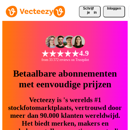
Schrijf 
Inloggen
je
in
4.9
from 33.572 reviews on Trustpilot
Betaalbare abonnementen
met eenvoudige prijzen
Vecteezy is 's werelds #1
stockfotomarktplaats, vertrouwd door
meer dan 90.000 klanten wereldwijd.
Het biedt merken, makers en