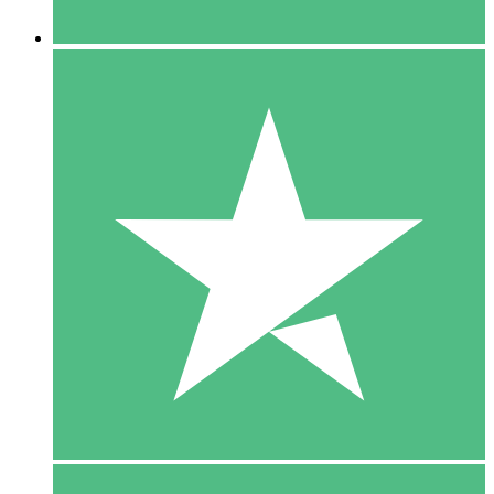
5 Downloaden
15
US$
00
10 Downloaden
20
US$
00