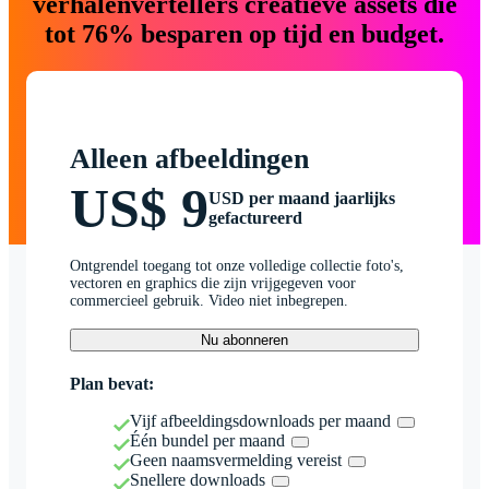
verhalenvertellers creatieve assets die
tot 76% besparen op tijd en budget.
Alleen afbeeldingen
US$ 9
USD per maand jaarlijks
gefactureerd
Ontgrendel toegang tot onze volledige collectie foto's,
vectoren en graphics die zijn vrijgegeven voor
commercieel gebruik. Video niet inbegrepen.
Nu abonneren
Plan bevat:
Vijf afbeeldingsdownloads per maand
Één bundel per maand
Geen naamsvermelding vereist
Snellere downloads