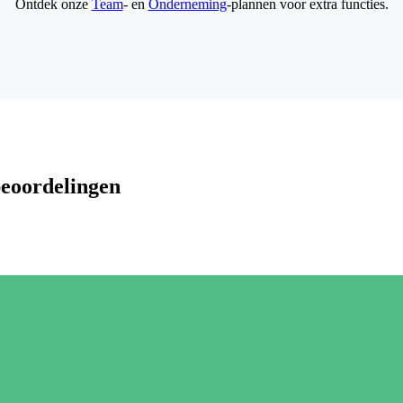
Ontdek onze
Team
- en
Onderneming
-plannen voor extra functies.
beoordelingen