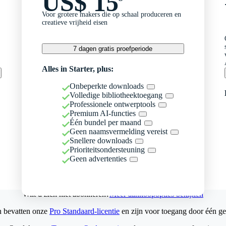
US$ 15
Voor grotere makers die op schaal produceren en
creatieve vrijheid eisen
7 dagen gratis proefperiode
Alles in Starter, plus:
Onbeperkte downloads
Volledige bibliotheektoegang
Professionele ontwerptools
Premium AI-functies
Één bundel per maand
Geen naamsvermelding vereist
Snellere downloads
Prioriteitsondersteuning
Geen advertenties
Wilt u zich niet abonneren?
Meer aankoopopties bekijken
n bevatten onze
Pro Standaard-licentie
en zijn voor toegang door één ge