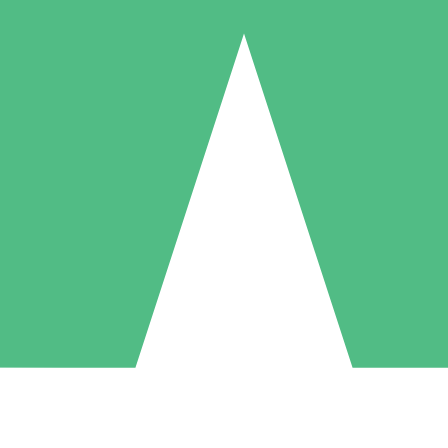
Individuele Creditpakketten
l per gebruik met downloadtegoeden. Geen maandelijkse verplichting ve
1 Downloaden
5 Downloaden
10 Downloaden
10
15
20
US$
00
US$
00
US$
00