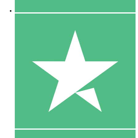
5 Downloaden
15
US$
00
10 Downloaden
20
US$
00