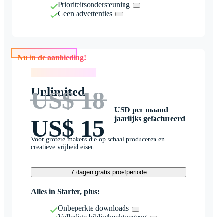
Prioriteitsondersteuning
Geen advertenties
Nu in de aanbieding!
Nu in de aanbieding!
Unlimited
US$ 18
USD per maand
jaarlijks gefactureerd
US$ 15
Voor grotere makers die op schaal produceren en
creatieve vrijheid eisen
7 dagen gratis proefperiode
Alles in Starter, plus:
Onbeperkte downloads
Volledige bibliotheektoegang