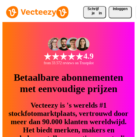
Schrijf 
Inloggen
je
in
4.9
from 33.572 reviews on Trustpilot
Betaalbare abonnementen
met eenvoudige prijzen
Vecteezy is 's werelds #1
stockfotomarktplaats, vertrouwd door
meer dan 90.000 klanten wereldwijd.
Het biedt merken, makers en