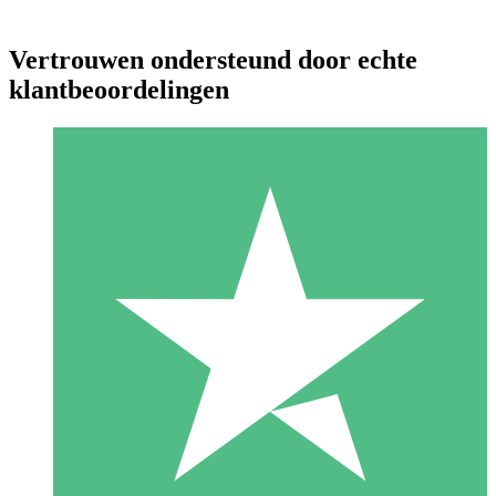
Vertrouwen ondersteund door echte
klantbeoordelingen
Individuele Creditpakketten
Betaal per gebruik met downloadtegoeden. Geen maandelijkse
verplichting vereist.
1 Downloaden
10
US$
00