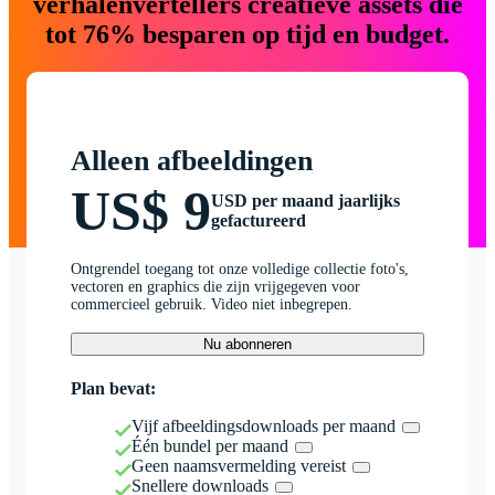
verhalenvertellers creatieve assets die
tot 76% besparen op tijd en budget.
Alleen afbeeldingen
US$ 9
USD per maand jaarlijks
gefactureerd
Ontgrendel toegang tot onze volledige collectie foto's,
vectoren en graphics die zijn vrijgegeven voor
commercieel gebruik. Video niet inbegrepen.
Nu abonneren
Plan bevat:
Vijf afbeeldingsdownloads per maand
Één bundel per maand
Geen naamsvermelding vereist
Snellere downloads