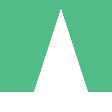
Individuele Creditpakketten
l per gebruik met downloadtegoeden. Geen maandelijkse verplichting ve
1 Downloaden
5 Downloaden
10 Downloaden
10
15
20
US$
00
US$
00
US$
00