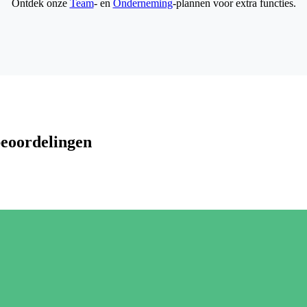
Ontdek onze
Team
- en
Onderneming
-plannen voor extra functies.
beoordelingen