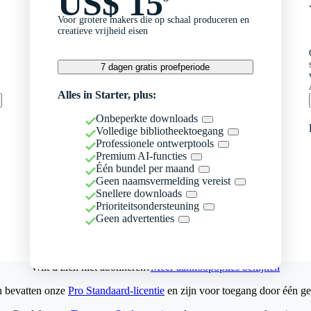
US$ 15
Voor grotere makers die op schaal produceren en
creatieve vrijheid eisen
7 dagen gratis proefperiode
Alles in Starter, plus:
Onbeperkte downloads
Volledige bibliotheektoegang
Professionele ontwerptools
Premium AI-functies
Één bundel per maand
Geen naamsvermelding vereist
Snellere downloads
Prioriteitsondersteuning
Geen advertenties
Wilt u zich niet abonneren?
Meer aankoopopties bekijken
n bevatten onze
Pro Standaard-licentie
en zijn voor toegang door één ge