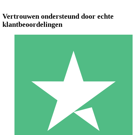
Vertrouwen ondersteund door echte
klantbeoordelingen
Individuele Creditpakketten
Betaal per gebruik met downloadtegoeden. Geen maandelijkse
verplichting vereist.
1 Downloaden
10
US$
00