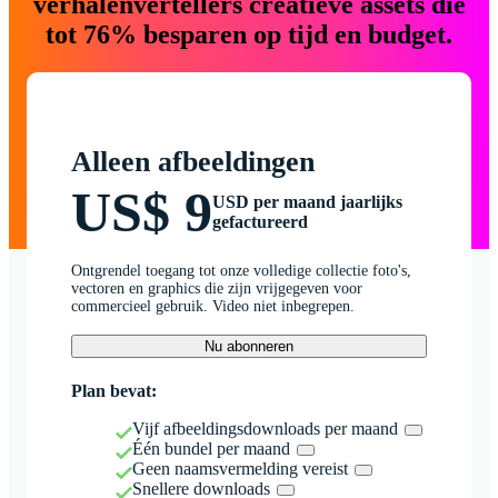
verhalenvertellers creatieve assets die
tot 76% besparen op tijd en budget.
Alleen afbeeldingen
US$ 9
USD per maand jaarlijks
gefactureerd
Ontgrendel toegang tot onze volledige collectie foto's,
vectoren en graphics die zijn vrijgegeven voor
commercieel gebruik. Video niet inbegrepen.
Nu abonneren
Plan bevat:
Vijf afbeeldingsdownloads per maand
Één bundel per maand
Geen naamsvermelding vereist
Snellere downloads