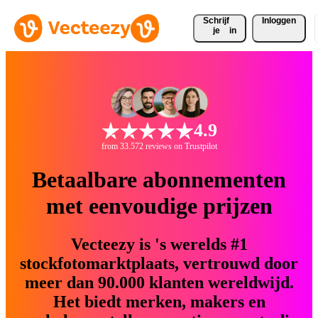
Schrijf 
Inloggen
je
in
4.9
from 33.572 reviews on Trustpilot
Betaalbare abonnementen
met eenvoudige prijzen
Vecteezy is 's werelds #1
stockfotomarktplaats, vertrouwd door
meer dan 90.000 klanten wereldwijd.
Het biedt merken, makers en