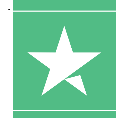
5 Downloaden
15
US$
00
10 Downloaden
20
US$
00