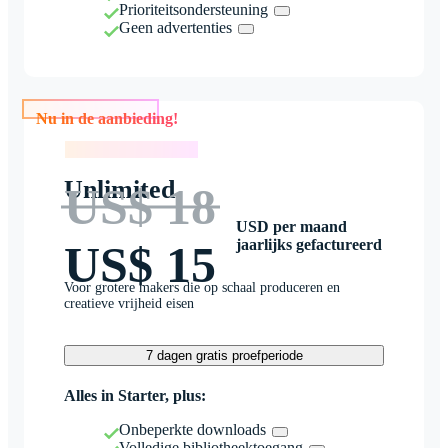
Prioriteitsondersteuning
Geen advertenties
Nu in de aanbieding!
Nu in de aanbieding!
Unlimited
US$ 18
USD per maand
jaarlijks gefactureerd
US$ 15
Voor grotere makers die op schaal produceren en
creatieve vrijheid eisen
7 dagen gratis proefperiode
Alles in Starter, plus:
Onbeperkte downloads
Volledige bibliotheektoegang