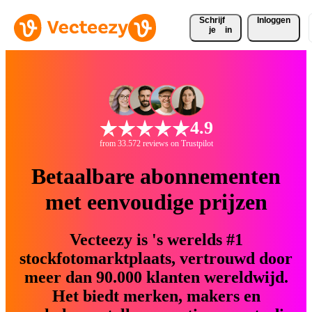
Schrijf 
Inloggen
je
in
4.9
from 33.572 reviews on Trustpilot
Betaalbare abonnementen
met eenvoudige prijzen
Vecteezy is 's werelds #1
stockfotomarktplaats, vertrouwd door
meer dan 90.000 klanten wereldwijd.
Het biedt merken, makers en