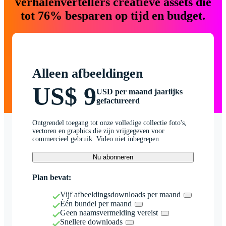
verhalenvertellers creatieve assets die
tot 76% besparen op tijd en budget.
Alleen afbeeldingen
US$ 9
USD per maand jaarlijks
gefactureerd
Ontgrendel toegang tot onze volledige collectie foto's,
vectoren en graphics die zijn vrijgegeven voor
commercieel gebruik. Video niet inbegrepen.
Nu abonneren
Plan bevat:
Vijf afbeeldingsdownloads per maand
Één bundel per maand
Geen naamsvermelding vereist
Snellere downloads