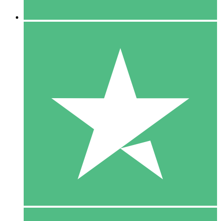
5 Downloaden
15
US$
00
10 Downloaden
20
US$
00