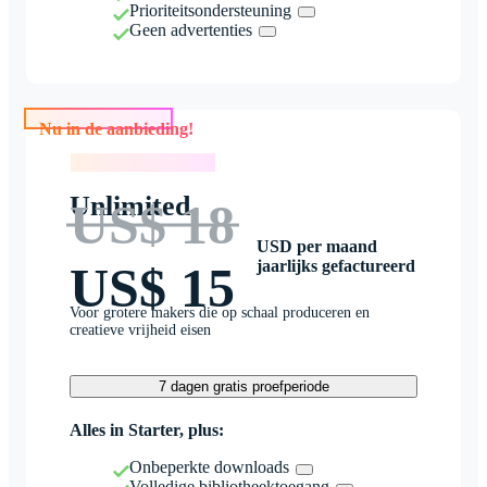
Prioriteitsondersteuning
Geen advertenties
Nu in de aanbieding!
Nu in de aanbieding!
Unlimited
US$ 18
USD per maand
jaarlijks gefactureerd
US$ 15
Voor grotere makers die op schaal produceren en
creatieve vrijheid eisen
7 dagen gratis proefperiode
Alles in Starter, plus:
Onbeperkte downloads
Volledige bibliotheektoegang