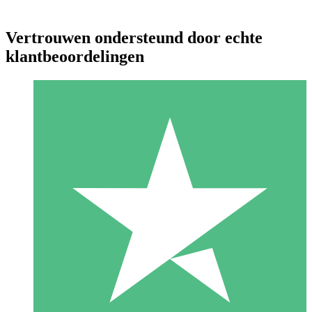
Vertrouwen ondersteund door echte
klantbeoordelingen
Individuele Creditpakketten
Betaal per gebruik met downloadtegoeden. Geen maandelijkse
verplichting vereist.
1 Downloaden
10
US$
00