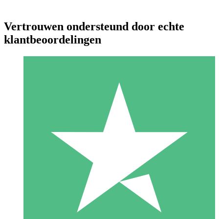
Vertrouwen ondersteund door echte
klantbeoordelingen
Individuele Creditpakketten
Betaal per gebruik met downloadtegoeden. Geen maandelijkse
verplichting vereist.
1 Downloaden
10
US$
00