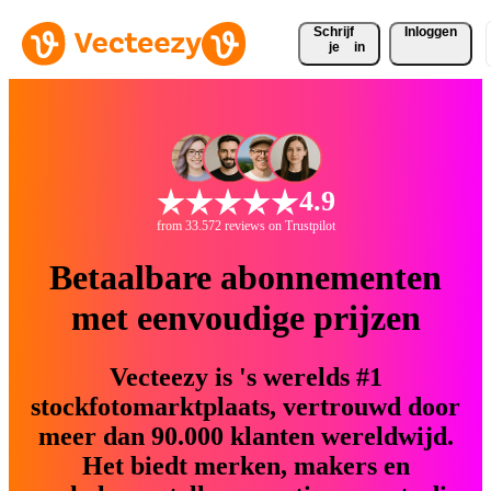
Schrijf 
Inloggen
je
in
4.9
from 33.572 reviews on Trustpilot
Betaalbare abonnementen
met eenvoudige prijzen
Vecteezy is 's werelds #1
stockfotomarktplaats, vertrouwd door
meer dan 90.000 klanten wereldwijd.
Het biedt merken, makers en