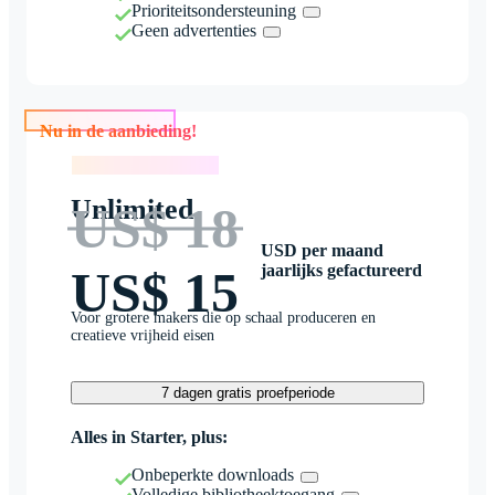
Prioriteitsondersteuning
Geen advertenties
Nu in de aanbieding!
Nu in de aanbieding!
Unlimited
US$ 18
USD per maand
jaarlijks gefactureerd
US$ 15
Voor grotere makers die op schaal produceren en
creatieve vrijheid eisen
7 dagen gratis proefperiode
Alles in Starter, plus:
Onbeperkte downloads
Volledige bibliotheektoegang