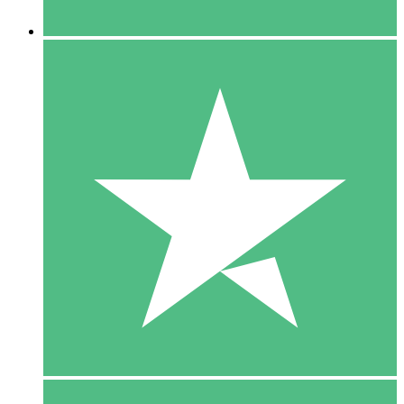
5 Downloaden
15
US$
00
10 Downloaden
20
US$
00