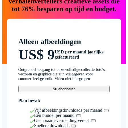
verhalenvertellers creatieve assets die
tot 76% besparen op tijd en budget.
Alleen afbeeldingen
US$ 9
USD per maand jaarlijks
gefactureerd
Ontgrendel toegang tot onze volledige collectie foto's,
vectoren en graphics die zijn vrijgegeven voor
commercieel gebruik. Video niet inbegrepen.
Nu abonneren
Plan bevat:
Vijf afbeeldingsdownloads per maand
Één bundel per maand
Geen naamsvermelding vereist
Snellere downloads