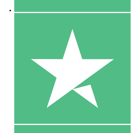
5 Downloaden
15
US$
00
10 Downloaden
20
US$
00