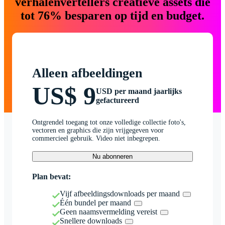
verhalenvertellers creatieve assets die
tot 76% besparen op tijd en budget.
Alleen afbeeldingen
US$ 9
USD per maand jaarlijks
gefactureerd
Ontgrendel toegang tot onze volledige collectie foto's,
vectoren en graphics die zijn vrijgegeven voor
commercieel gebruik. Video niet inbegrepen.
Nu abonneren
Plan bevat:
Vijf afbeeldingsdownloads per maand
Één bundel per maand
Geen naamsvermelding vereist
Snellere downloads