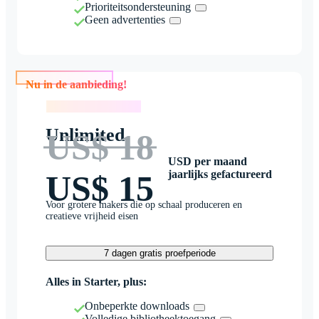
Prioriteitsondersteuning
Geen advertenties
Nu in de aanbieding!
Nu in de aanbieding!
Unlimited
US$ 18
USD per maand
jaarlijks gefactureerd
US$ 15
Voor grotere makers die op schaal produceren en
creatieve vrijheid eisen
7 dagen gratis proefperiode
Alles in Starter, plus:
Onbeperkte downloads
Volledige bibliotheektoegang