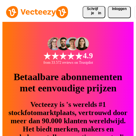
Schrijf 
Inloggen
je
in
4.9
from 33.572 reviews on Trustpilot
Betaalbare abonnementen
met eenvoudige prijzen
Vecteezy is 's werelds #1
stockfotomarktplaats, vertrouwd door
meer dan 90.000 klanten wereldwijd.
Het biedt merken, makers en