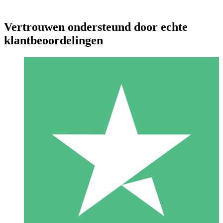
Vertrouwen ondersteund door echte
klantbeoordelingen
Individuele Creditpakketten
Betaal per gebruik met downloadtegoeden. Geen maandelijkse
verplichting vereist.
1 Downloaden
10
US$
00