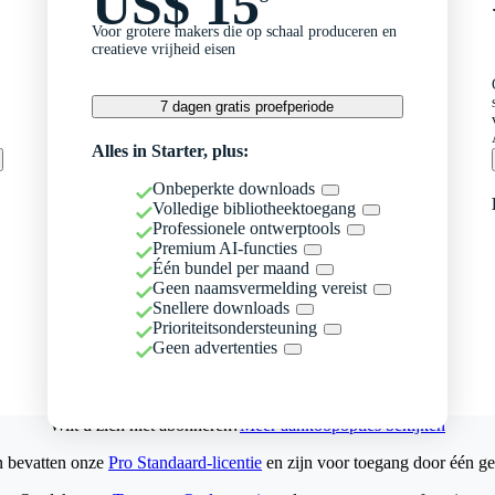
US$ 15
Voor grotere makers die op schaal produceren en
creatieve vrijheid eisen
7 dagen gratis proefperiode
Alles in Starter, plus:
Onbeperkte downloads
Volledige bibliotheektoegang
Professionele ontwerptools
Premium AI-functies
Één bundel per maand
Geen naamsvermelding vereist
Snellere downloads
Prioriteitsondersteuning
Geen advertenties
Wilt u zich niet abonneren?
Meer aankoopopties bekijken
n bevatten onze
Pro Standaard-licentie
en zijn voor toegang door één ge