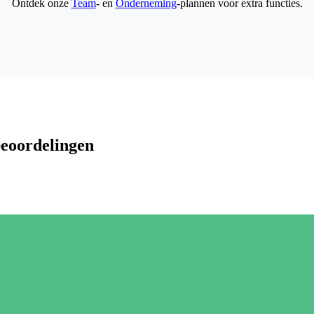
Ontdek onze
Team
- en
Onderneming
-plannen voor extra functies.
beoordelingen