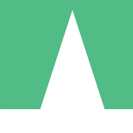
Individuele Creditpakketten
l per gebruik met downloadtegoeden. Geen maandelijkse verplichting ve
1 Downloaden
5 Downloaden
10 Downloaden
10
15
20
US$
00
US$
00
US$
00