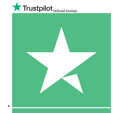
behzad toomas