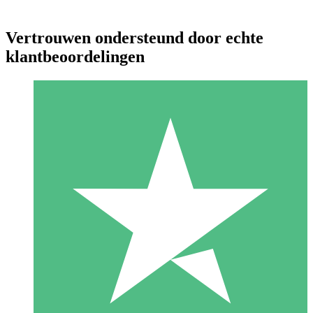
Vertrouwen ondersteund door echte
klantbeoordelingen
Individuele Creditpakketten
Betaal per gebruik met downloadtegoeden. Geen maandelijkse
verplichting vereist.
1 Downloaden
10
US$
00