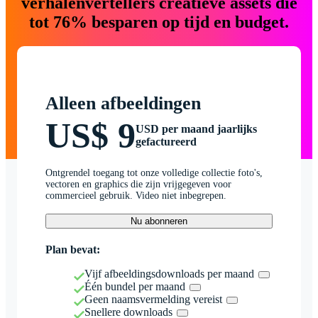
verhalenvertellers creatieve assets die
tot 76% besparen op tijd en budget.
Alleen afbeeldingen
US$ 9
USD per maand jaarlijks
gefactureerd
Ontgrendel toegang tot onze volledige collectie foto's,
vectoren en graphics die zijn vrijgegeven voor
commercieel gebruik. Video niet inbegrepen.
Nu abonneren
Plan bevat:
Vijf afbeeldingsdownloads per maand
Één bundel per maand
Geen naamsvermelding vereist
Snellere downloads