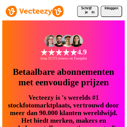
Schrijf 
Inloggen
je
in
4.9
from 33.572 reviews on Trustpilot
Betaalbare abonnementen
met eenvoudige prijzen
Vecteezy is 's werelds #1
stockfotomarktplaats, vertrouwd door
meer dan 90.000 klanten wereldwijd.
Het biedt merken, makers en