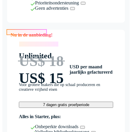
Prioriteitsondersteuning
Geen advertenties
Nu in de aanbieding!
Nu in de aanbieding!
Unlimited
US$ 18
USD per maand
jaarlijks gefactureerd
US$ 15
Voor grotere makers die op schaal produceren en
creatieve vrijheid eisen
7 dagen gratis proefperiode
Alles in Starter, plus:
Onbeperkte downloads
Volledige bibliotheektoegang