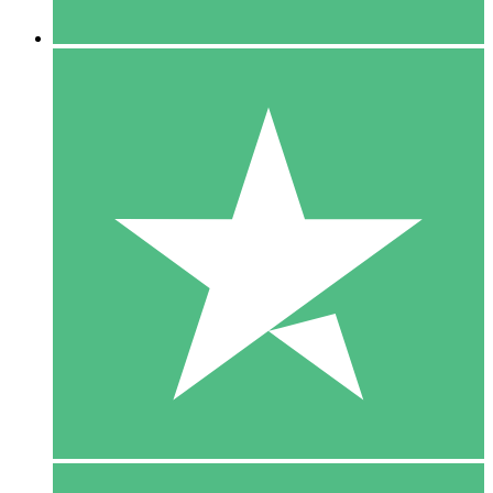
5 Downloaden
15
US$
00
10 Downloaden
20
US$
00