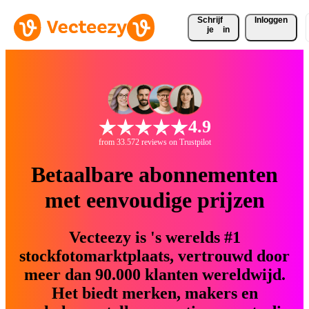
Schrijf 
Inloggen
je
in
4.9
from 33.572 reviews on Trustpilot
Betaalbare abonnementen
met eenvoudige prijzen
Vecteezy is 's werelds #1
stockfotomarktplaats, vertrouwd door
meer dan 90.000 klanten wereldwijd.
Het biedt merken, makers en