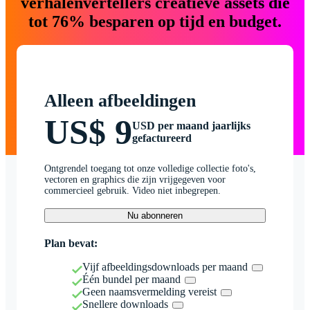
verhalenvertellers creatieve assets die
tot 76% besparen op tijd en budget.
Alleen afbeeldingen
US$ 9
USD per maand jaarlijks
gefactureerd
Ontgrendel toegang tot onze volledige collectie foto's,
vectoren en graphics die zijn vrijgegeven voor
commercieel gebruik. Video niet inbegrepen.
Nu abonneren
Plan bevat:
Vijf afbeeldingsdownloads per maand
Één bundel per maand
Geen naamsvermelding vereist
Snellere downloads