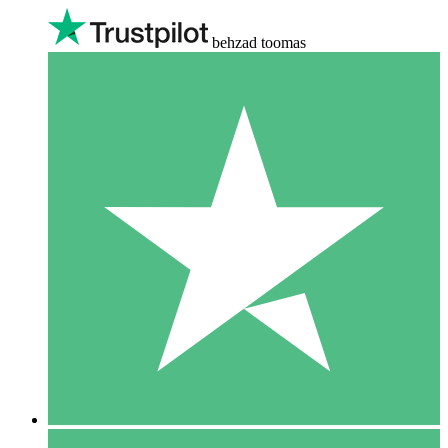
behzad toomas