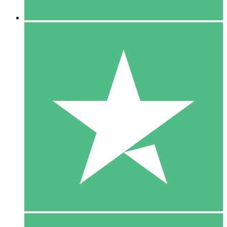
5 Downloaden
15
US$
00
10 Downloaden
20
US$
00