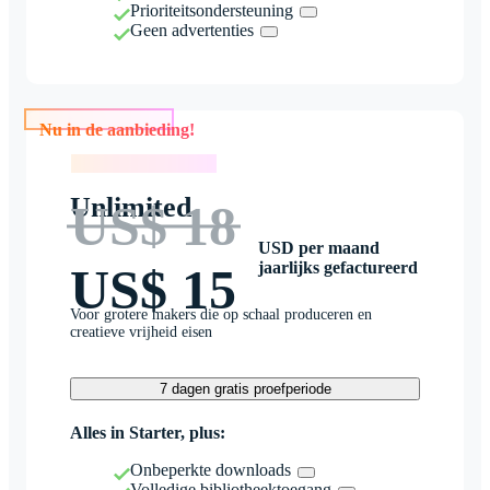
Prioriteitsondersteuning
Geen advertenties
Nu in de aanbieding!
Nu in de aanbieding!
Unlimited
US$ 18
USD per maand
jaarlijks gefactureerd
US$ 15
Voor grotere makers die op schaal produceren en
creatieve vrijheid eisen
7 dagen gratis proefperiode
Alles in Starter, plus:
Onbeperkte downloads
Volledige bibliotheektoegang