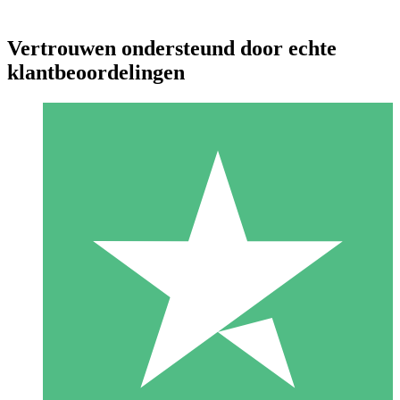
Vertrouwen ondersteund door echte
klantbeoordelingen
Individuele Creditpakketten
Betaal per gebruik met downloadtegoeden. Geen maandelijkse
verplichting vereist.
1 Downloaden
10
US$
00