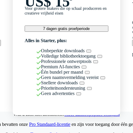
US$ 15
Voor grotere makers die op schaal produceren en
creatieve vrijheid eisen
7 dagen gratis proefperiode
Alles in Starter, plus:
Onbeperkte downloads
Volledige bibliotheektoegang
Professionele ontwerptools
Premium AI-functies
Één bundel per maand
Geen naamsvermelding vereist
Snellere downloads
Prioriteitsondersteuning
Geen advertenties
Wilt u zich niet abonneren?
Meer aankoopopties bekijken
n bevatten onze
Pro Standaard-licentie
en zijn voor toegang door één ge