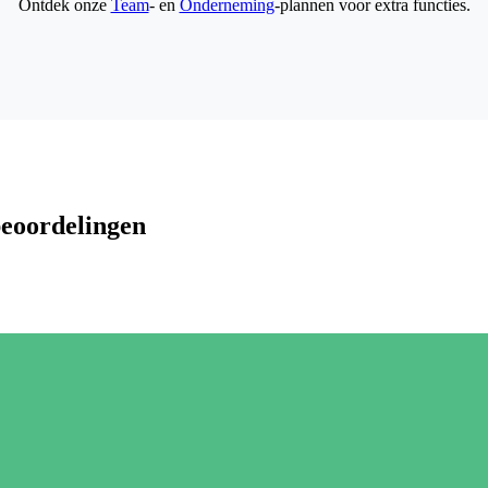
Ontdek onze
Team
- en
Onderneming
-plannen voor extra functies.
beoordelingen