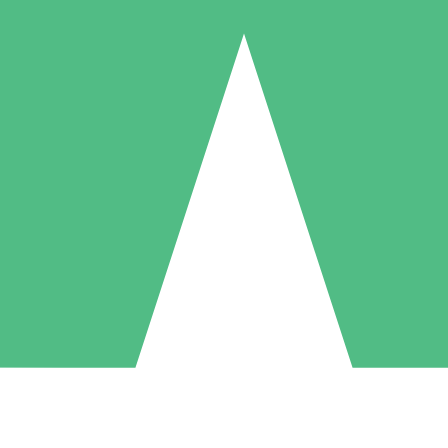
Individuele Creditpakketten
l per gebruik met downloadtegoeden. Geen maandelijkse verplichting ve
1 Downloaden
5 Downloaden
10 Downloaden
10
15
20
US$
00
US$
00
US$
00