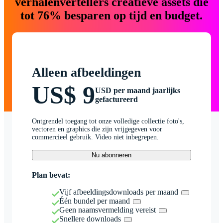
verhalenvertellers creatieve assets die
tot 76% besparen op tijd en budget.
Alleen afbeeldingen
US$ 9
USD per maand jaarlijks
gefactureerd
Ontgrendel toegang tot onze volledige collectie foto's,
vectoren en graphics die zijn vrijgegeven voor
commercieel gebruik. Video niet inbegrepen.
Nu abonneren
Plan bevat:
Vijf afbeeldingsdownloads per maand
Één bundel per maand
Geen naamsvermelding vereist
Snellere downloads