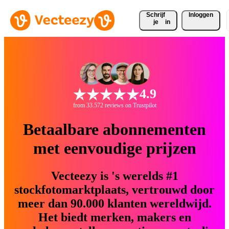
Schrijf 
Inloggen
je
in
4.9
from 33.572 reviews on Trustpilot
Betaalbare abonnementen
met eenvoudige prijzen
Vecteezy is 's werelds #1
stockfotomarktplaats, vertrouwd door
meer dan 90.000 klanten wereldwijd.
Het biedt merken, makers en