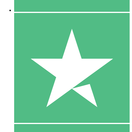
5 Downloaden
15
US$
00
10 Downloaden
20
US$
00