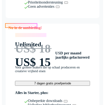
Prioriteitsondersteuning
Geen advertenties
Nu in de aanbieding!
Nu in de aanbieding!
Unlimited
US$ 18
USD per maand
jaarlijks gefactureerd
US$ 15
Voor grotere makers die op schaal produceren en
creatieve vrijheid eisen
7 dagen gratis proefperiode
Alles in Starter, plus:
Onbeperkte downloads
Volledige bibliotheektoegang