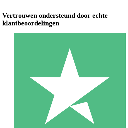
Vertrouwen ondersteund door echte
klantbeoordelingen
Individuele Creditpakketten
Betaal per gebruik met downloadtegoeden. Geen maandelijkse
verplichting vereist.
1 Downloaden
10
US$
00