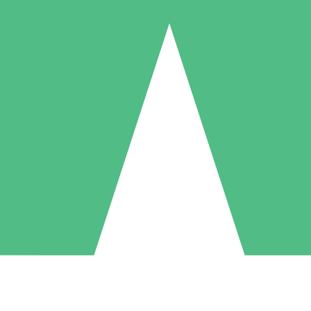
Individuele Creditpakketten
l per gebruik met downloadtegoeden. Geen maandelijkse verplichting ve
1 Downloaden
5 Downloaden
10 Downloaden
10
15
20
US$
00
US$
00
US$
00