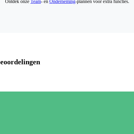
Ontdek onze
Team
- en
Onderneming
-plannen voor extra functies.
beoordelingen