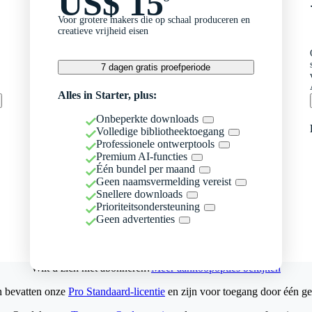
US$ 15
Voor grotere makers die op schaal produceren en
creatieve vrijheid eisen
7 dagen gratis proefperiode
Alles in Starter, plus:
Onbeperkte downloads
Volledige bibliotheektoegang
Professionele ontwerptools
Premium AI-functies
Één bundel per maand
Geen naamsvermelding vereist
Snellere downloads
Prioriteitsondersteuning
Geen advertenties
Wilt u zich niet abonneren?
Meer aankoopopties bekijken
n bevatten onze
Pro Standaard-licentie
en zijn voor toegang door één ge