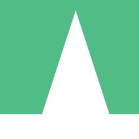
Individuele Creditpakketten
l per gebruik met downloadtegoeden. Geen maandelijkse verplichting ve
1 Downloaden
5 Downloaden
10 Downloaden
10
15
20
US$
00
US$
00
US$
00