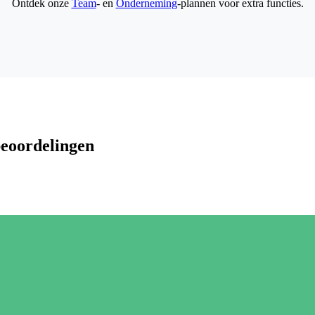
Ontdek onze
Team
- en
Onderneming
-plannen voor extra functies.
beoordelingen