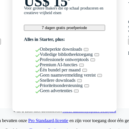
US$ 15
Voor grotere makers die op schaal produceren en
creatieve vrijheid eisen
7 dagen gratis proefperiode
Alles in Starter, plus:
Onbeperkte downloads
Volledige bibliotheektoegang
Professionele ontwerptools
Premium AI-functies
Één bundel per maand
Geen naamsvermelding vereist
Snellere downloads
Prioriteitsondersteuning
Geen advertenties
Wilt u zich niet abonneren?
Meer aankoopopties bekijken
n bevatten onze
Pro Standaard-licentie
en zijn voor toegang door één ge