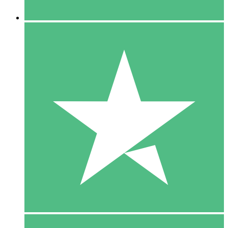
5 Downloaden
15
US$
00
10 Downloaden
20
US$
00