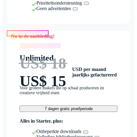
Prioriteitsondersteuning
Geen advertenties
Nu in de aanbieding!
Nu in de aanbieding!
Unlimited
US$ 18
USD per maand
jaarlijks gefactureerd
US$ 15
Voor grotere makers die op schaal produceren en
creatieve vrijheid eisen
7 dagen gratis proefperiode
Alles in Starter, plus:
Onbeperkte downloads
Volledige bibliotheektoegang