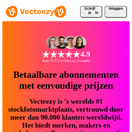
Schrijf 
Inloggen
je
in
4.9
from 33.572 reviews on Trustpilot
Betaalbare abonnementen
met eenvoudige prijzen
Vecteezy is 's werelds #1
stockfotomarktplaats, vertrouwd door
meer dan 90.000 klanten wereldwijd.
Het biedt merken, makers en