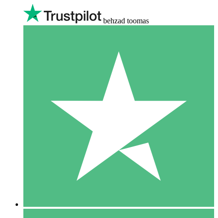
behzad toomas