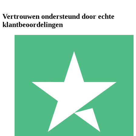
Vertrouwen ondersteund door echte
klantbeoordelingen
Individuele Creditpakketten
Betaal per gebruik met downloadtegoeden. Geen maandelijkse
verplichting vereist.
1 Downloaden
10
US$
00