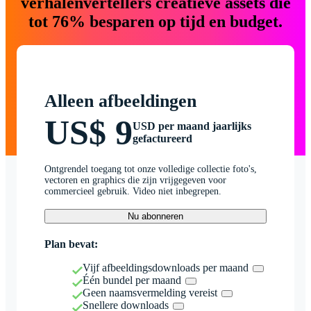
verhalenvertellers creatieve assets die
tot 76% besparen op tijd en budget.
Alleen afbeeldingen
US$ 9
USD per maand jaarlijks
gefactureerd
Ontgrendel toegang tot onze volledige collectie foto's,
vectoren en graphics die zijn vrijgegeven voor
commercieel gebruik. Video niet inbegrepen.
Nu abonneren
Plan bevat:
Vijf afbeeldingsdownloads per maand
Één bundel per maand
Geen naamsvermelding vereist
Snellere downloads