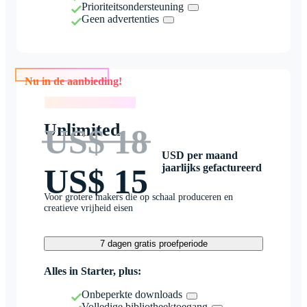
Prioriteitsondersteuning
Geen advertenties
Nu in de aanbieding!
Nu in de aanbieding!
Unlimited
US$ 18
USD per maand
jaarlijks gefactureerd
US$ 15
Voor grotere makers die op schaal produceren en
creatieve vrijheid eisen
7 dagen gratis proefperiode
Alles in Starter, plus:
Onbeperkte downloads
Volledige bibliotheektoegang