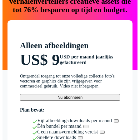
verhalenvertellers creatieve assets die
tot 76% besparen op tijd en budget.
Alleen afbeeldingen
US$ 9
USD per maand jaarlijks
gefactureerd
Ontgrendel toegang tot onze volledige collectie foto's,
vectoren en graphics die zijn vrijgegeven voor
commercieel gebruik. Video niet inbegrepen.
Nu abonneren
Plan bevat:
Vijf afbeeldingsdownloads per maand
Één bundel per maand
Geen naamsvermelding vereist
Snellere downloads