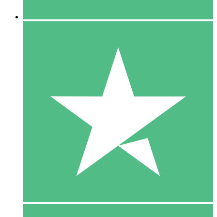
5 Downloaden
15
US$
00
10 Downloaden
20
US$
00