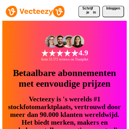
Schrijf 
Inloggen
je
in
4.9
from 33.572 reviews on Trustpilot
Betaalbare abonnementen
met eenvoudige prijzen
Vecteezy is 's werelds #1
stockfotomarktplaats, vertrouwd door
meer dan 90.000 klanten wereldwijd.
Het biedt merken, makers en