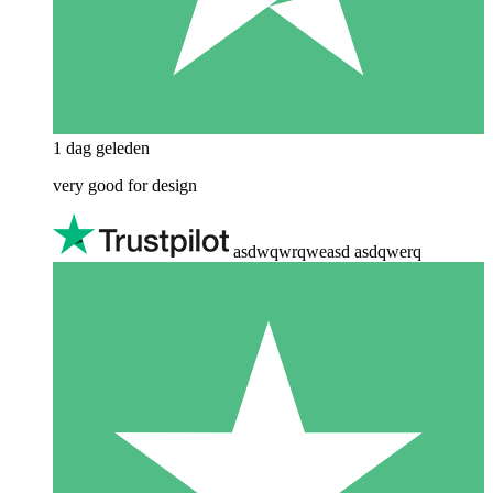
1 dag geleden
very good for design
asdwqwrqweasd asdqwerq