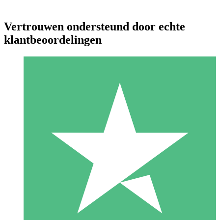
Vertrouwen ondersteund door echte
klantbeoordelingen
Individuele Creditpakketten
Betaal per gebruik met downloadtegoeden. Geen maandelijkse
verplichting vereist.
1 Downloaden
10
US$
00