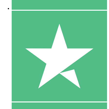
5 Downloaden
15
US$
00
10 Downloaden
20
US$
00