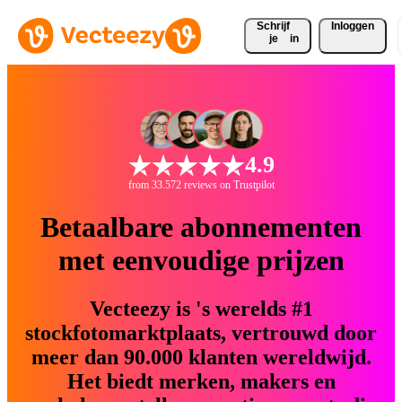
Schrijf 
Inloggen
je
in
4.9
from 33.572 reviews on Trustpilot
Betaalbare abonnementen
met eenvoudige prijzen
Vecteezy is 's werelds #1
stockfotomarktplaats, vertrouwd door
meer dan 90.000 klanten wereldwijd.
Het biedt merken, makers en