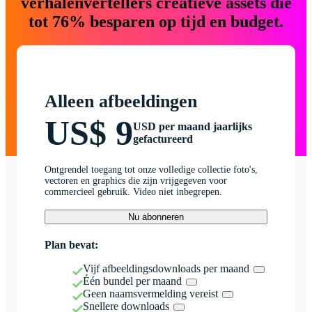
verhalenvertellers creatieve assets die
tot 76% besparen op tijd en budget.
Alleen afbeeldingen
US$ 9
USD per maand jaarlijks
gefactureerd
Ontgrendel toegang tot onze volledige collectie foto's,
vectoren en graphics die zijn vrijgegeven voor
commercieel gebruik. Video niet inbegrepen.
Nu abonneren
Plan bevat:
Vijf afbeeldingsdownloads per maand
Één bundel per maand
Geen naamsvermelding vereist
Snellere downloads