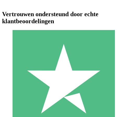
Vertrouwen ondersteund door echte
klantbeoordelingen
Individuele Creditpakketten
Betaal per gebruik met downloadtegoeden. Geen maandelijkse
verplichting vereist.
1 Downloaden
10
US$
00