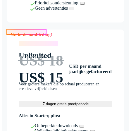
Prioriteitsondersteuning
Geen advertenties
Nu in de aanbieding!
Nu in de aanbieding!
Unlimited
US$ 18
USD per maand
jaarlijks gefactureerd
US$ 15
Voor grotere makers die op schaal produceren en
creatieve vrijheid eisen
7 dagen gratis proefperiode
Alles in Starter, plus:
Onbeperkte downloads
Volledige bibliotheektoegang