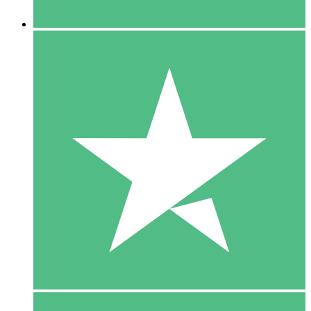
5 Downloaden
15
US$
00
10 Downloaden
20
US$
00