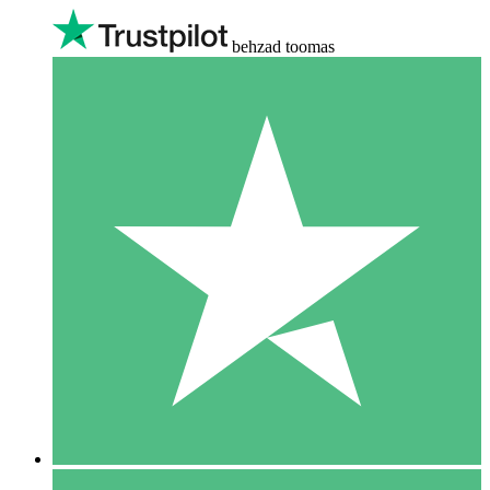
behzad toomas