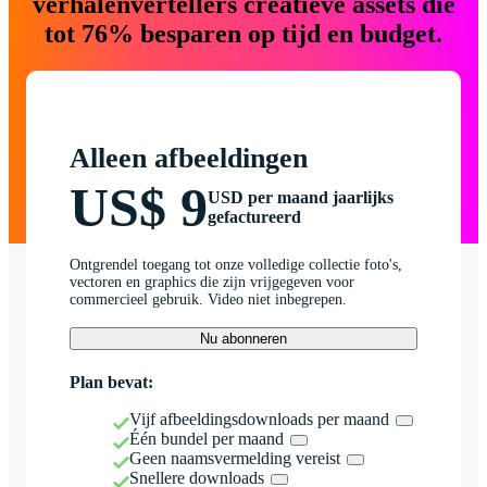
verhalenvertellers creatieve assets die
tot 76% besparen op tijd en budget.
Alleen afbeeldingen
US$ 9
USD per maand jaarlijks
gefactureerd
Ontgrendel toegang tot onze volledige collectie foto's,
vectoren en graphics die zijn vrijgegeven voor
commercieel gebruik. Video niet inbegrepen.
Nu abonneren
Plan bevat:
Vijf afbeeldingsdownloads per maand
Één bundel per maand
Geen naamsvermelding vereist
Snellere downloads