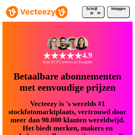
Schrijf 
Inloggen
je
in
4.9
from 33.572 reviews on Trustpilot
Betaalbare abonnementen
met eenvoudige prijzen
Vecteezy is 's werelds #1
stockfotomarktplaats, vertrouwd door
meer dan 90.000 klanten wereldwijd.
Het biedt merken, makers en