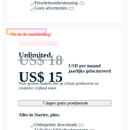
Prioriteitsondersteuning
Geen advertenties
Nu in de aanbieding!
Nu in de aanbieding!
Unlimited
US$ 18
USD per maand
jaarlijks gefactureerd
US$ 15
Voor grotere makers die op schaal produceren en
creatieve vrijheid eisen
7 dagen gratis proefperiode
Alles in Starter, plus:
Onbeperkte downloads
Volledige bibliotheektoegang