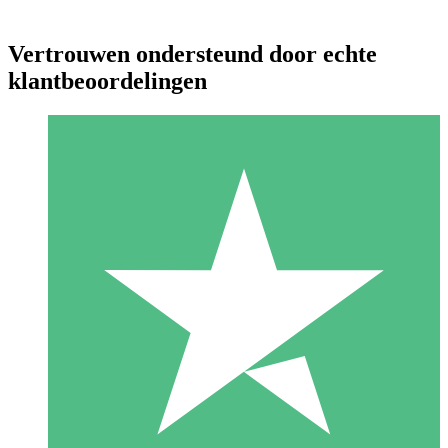
Vertrouwen ondersteund door echte
klantbeoordelingen
Individuele Creditpakketten
Betaal per gebruik met downloadtegoeden. Geen maandelijkse
verplichting vereist.
1 Downloaden
10
US$
00