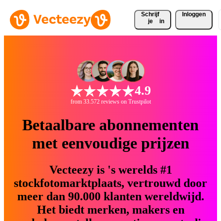
Schrijf 
Inloggen
je
in
4.9
from 33.572 reviews on Trustpilot
Betaalbare abonnementen
met eenvoudige prijzen
Vecteezy is 's werelds #1
stockfotomarktplaats, vertrouwd door
meer dan 90.000 klanten wereldwijd.
Het biedt merken, makers en