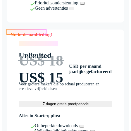
Prioriteitsondersteuning
Geen advertenties
Nu in de aanbieding!
Nu in de aanbieding!
Unlimited
US$ 18
USD per maand
jaarlijks gefactureerd
US$ 15
Voor grotere makers die op schaal produceren en
creatieve vrijheid eisen
7 dagen gratis proefperiode
Alles in Starter, plus:
Onbeperkte downloads
Volledige bibliotheektoegang