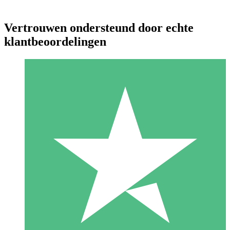
Vertrouwen ondersteund door echte
klantbeoordelingen
Individuele Creditpakketten
Betaal per gebruik met downloadtegoeden. Geen maandelijkse
verplichting vereist.
1 Downloaden
10
US$
00