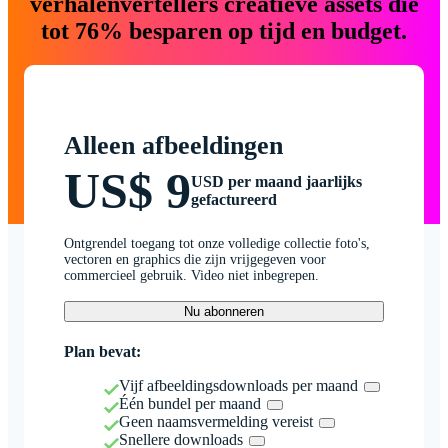
verhalenvertellers creatieve assets die
tot 76% besparen op tijd en budget.
Alleen afbeeldingen
US$ 9
USD per maand jaarlijks
gefactureerd
Ontgrendel toegang tot onze volledige collectie foto's,
vectoren en graphics die zijn vrijgegeven voor
commercieel gebruik. Video niet inbegrepen.
Nu abonneren
Plan bevat:
Vijf afbeeldingsdownloads per maand
Één bundel per maand
Geen naamsvermelding vereist
Snellere downloads