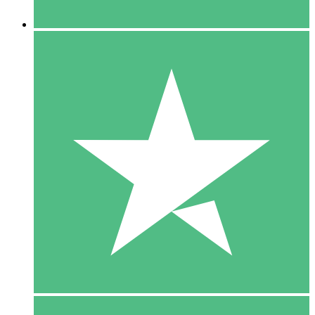
5 Downloaden
15
US$
00
10 Downloaden
20
US$
00