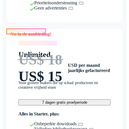
Prioriteitsondersteuning
Geen advertenties
Nu in de aanbieding!
Nu in de aanbieding!
Unlimited
US$ 18
USD per maand
jaarlijks gefactureerd
US$ 15
Voor grotere makers die op schaal produceren en
creatieve vrijheid eisen
7 dagen gratis proefperiode
Alles in Starter, plus:
Onbeperkte downloads
Volledige bibliotheektoegang