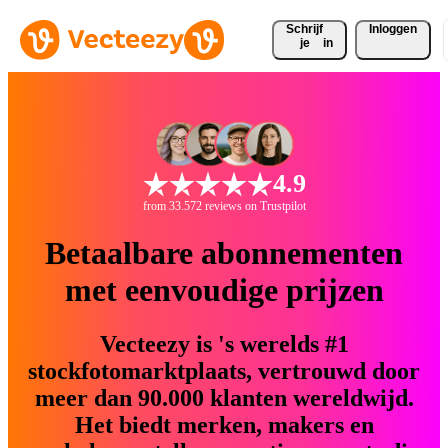
Schrijf 
Inloggen
je
in
4.9
from 33.572 reviews on Trustpilot
Betaalbare abonnementen
met eenvoudige prijzen
Vecteezy is 's werelds #1
stockfotomarktplaats, vertrouwd door
meer dan 90.000 klanten wereldwijd.
Het biedt merken, makers en