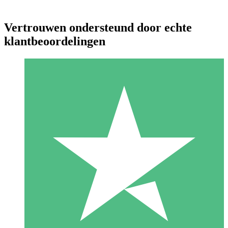
Vertrouwen ondersteund door echte
klantbeoordelingen
Individuele Creditpakketten
Betaal per gebruik met downloadtegoeden. Geen maandelijkse
verplichting vereist.
1 Downloaden
10
US$
00