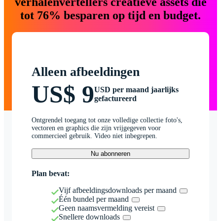
verhalenvertellers creatieve assets die
tot 76% besparen op tijd en budget.
Alleen afbeeldingen
US$ 9
USD per maand jaarlijks
gefactureerd
Ontgrendel toegang tot onze volledige collectie foto's,
vectoren en graphics die zijn vrijgegeven voor
commercieel gebruik. Video niet inbegrepen.
Nu abonneren
Plan bevat:
Vijf afbeeldingsdownloads per maand
Één bundel per maand
Geen naamsvermelding vereist
Snellere downloads