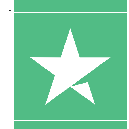
5 Downloaden
15
US$
00
10 Downloaden
20
US$
00