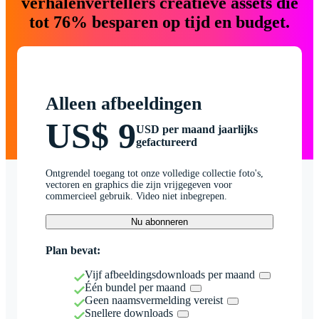
verhalenvertellers creatieve assets die
tot 76% besparen op tijd en budget.
Alleen afbeeldingen
US$ 9
USD per maand jaarlijks
gefactureerd
Ontgrendel toegang tot onze volledige collectie foto's,
vectoren en graphics die zijn vrijgegeven voor
commercieel gebruik. Video niet inbegrepen.
Nu abonneren
Plan bevat:
Vijf afbeeldingsdownloads per maand
Één bundel per maand
Geen naamsvermelding vereist
Snellere downloads