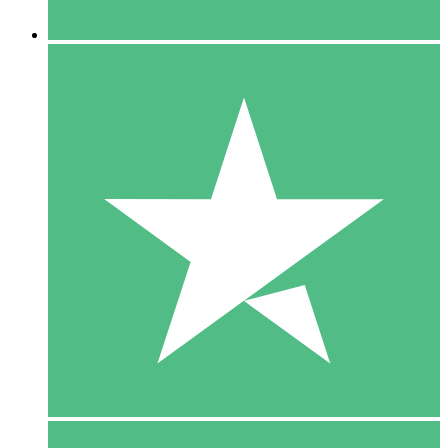
5 Downloaden
15
US$
00
10 Downloaden
20
US$
00