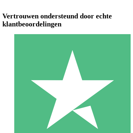
Vertrouwen ondersteund door echte
klantbeoordelingen
Individuele Creditpakketten
Betaal per gebruik met downloadtegoeden. Geen maandelijkse
verplichting vereist.
1 Downloaden
10
US$
00