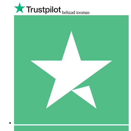
behzad toomas