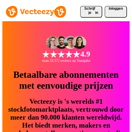
Schrijf 
Inloggen
je
in
4.9
from 33.572 reviews on Trustpilot
Betaalbare abonnementen
met eenvoudige prijzen
Vecteezy is 's werelds #1
stockfotomarktplaats, vertrouwd door
meer dan 90.000 klanten wereldwijd.
Het biedt merken, makers en