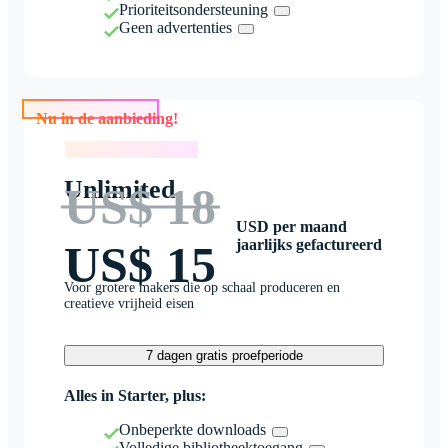
Prioriteitsondersteuning
Geen advertenties
Nu in de aanbieding!
Nu in de aanbieding!
Unlimited
US$ 18
USD per maand
jaarlijks gefactureerd
US$ 15
Voor grotere makers die op schaal produceren en
creatieve vrijheid eisen
7 dagen gratis proefperiode
Alles in Starter, plus:
Onbeperkte downloads
Volledige bibliotheektoegang