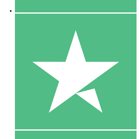
5 Downloaden
15
US$
00
10 Downloaden
20
US$
00