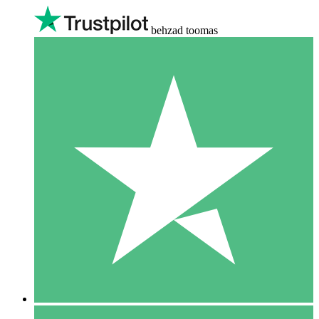
behzad toomas