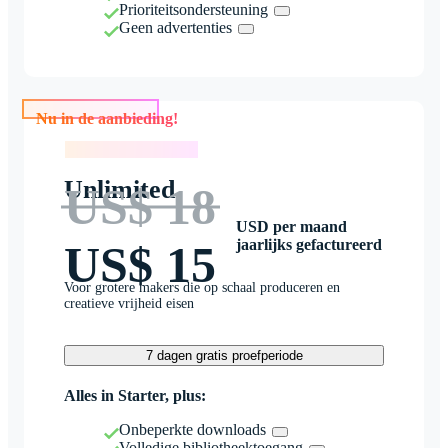
Prioriteitsondersteuning
Geen advertenties
Nu in de aanbieding!
Nu in de aanbieding!
Unlimited
US$ 18
USD per maand
jaarlijks gefactureerd
US$ 15
Voor grotere makers die op schaal produceren en
creatieve vrijheid eisen
7 dagen gratis proefperiode
Alles in Starter, plus:
Onbeperkte downloads
Volledige bibliotheektoegang