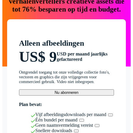
verhalenvertellers creatieve assets die
tot 76% besparen op tijd en budget.
Alleen afbeeldingen
US$ 9
USD per maand jaarlijks
gefactureerd
Ontgrendel toegang tot onze volledige collectie foto's,
vectoren en graphics die zijn vrijgegeven voor
commercieel gebruik. Video niet inbegrepen.
Nu abonneren
Plan bevat:
Vijf afbeeldingsdownloads per maand
Één bundel per maand
Geen naamsvermelding vereist
Snellere downloads