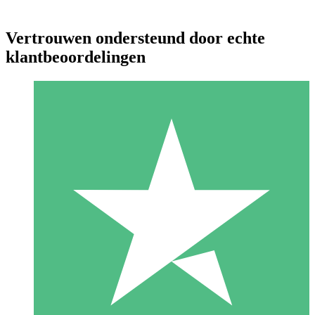
Vertrouwen ondersteund door echte
klantbeoordelingen
Individuele Creditpakketten
Betaal per gebruik met downloadtegoeden. Geen maandelijkse
verplichting vereist.
1 Downloaden
10
US$
00