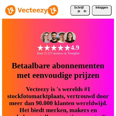
Schrijf 
Inloggen
je
in
4.9
from 33.572 reviews on Trustpilot
Betaalbare abonnementen
met eenvoudige prijzen
Vecteezy is 's werelds #1
stockfotomarktplaats, vertrouwd door
meer dan 90.000 klanten wereldwijd.
Het biedt merken, makers en