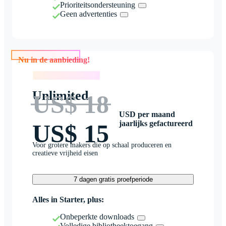
Prioriteitsondersteuning
Geen advertenties
Nu in de aanbieding!
Nu in de aanbieding!
Unlimited
US$ 18
USD per maand
jaarlijks gefactureerd
US$ 15
Voor grotere makers die op schaal produceren en
creatieve vrijheid eisen
7 dagen gratis proefperiode
Alles in Starter, plus:
Onbeperkte downloads
Volledige bibliotheektoegang