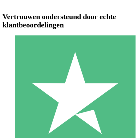
Vertrouwen ondersteund door echte
klantbeoordelingen
Individuele Creditpakketten
Betaal per gebruik met downloadtegoeden. Geen maandelijkse
verplichting vereist.
1 Downloaden
10
US$
00