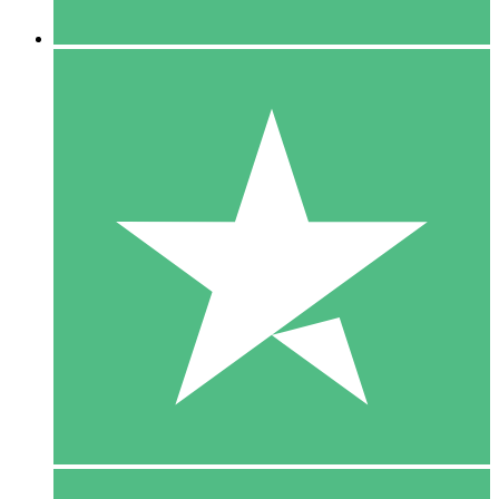
5 Downloaden
15
US$
00
10 Downloaden
20
US$
00