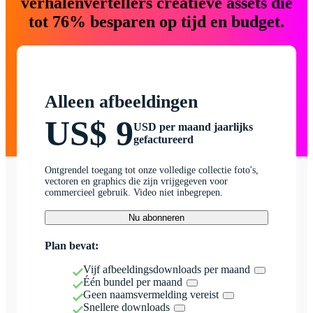
verhalenvertellers creatieve assets die
tot 76% besparen op tijd en budget.
Alleen afbeeldingen
US$ 9
USD per maand jaarlijks
gefactureerd
Ontgrendel toegang tot onze volledige collectie foto's,
vectoren en graphics die zijn vrijgegeven voor
commercieel gebruik. Video niet inbegrepen.
Nu abonneren
Plan bevat:
Vijf afbeeldingsdownloads per maand
Één bundel per maand
Geen naamsvermelding vereist
Snellere downloads