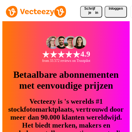
Schrijf 
Inloggen
je
in
4.9
from 33.572 reviews on Trustpilot
Betaalbare abonnementen
met eenvoudige prijzen
Vecteezy is 's werelds #1
stockfotomarktplaats, vertrouwd door
meer dan 90.000 klanten wereldwijd.
Het biedt merken, makers en