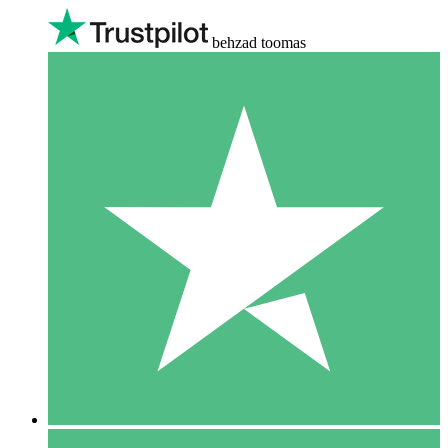
behzad toomas