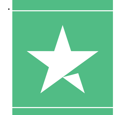
5 Downloaden
15
US$
00
10 Downloaden
20
US$
00