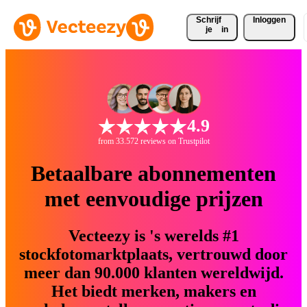
Schrijf 
Inloggen
je
in
4.9
from 33.572 reviews on Trustpilot
Betaalbare abonnementen
met eenvoudige prijzen
Vecteezy is 's werelds #1
stockfotomarktplaats, vertrouwd door
meer dan 90.000 klanten wereldwijd.
Het biedt merken, makers en