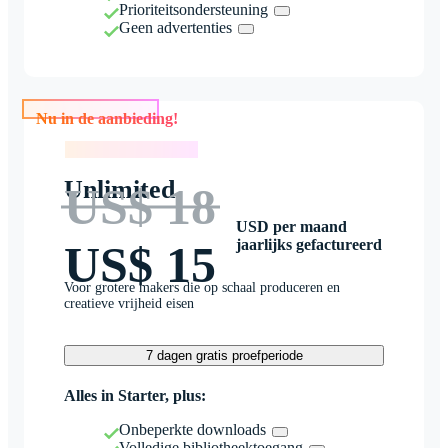
Prioriteitsondersteuning
Geen advertenties
Nu in de aanbieding!
Nu in de aanbieding!
Unlimited
US$ 18
USD per maand
jaarlijks gefactureerd
US$ 15
Voor grotere makers die op schaal produceren en
creatieve vrijheid eisen
7 dagen gratis proefperiode
Alles in Starter, plus:
Onbeperkte downloads
Volledige bibliotheektoegang