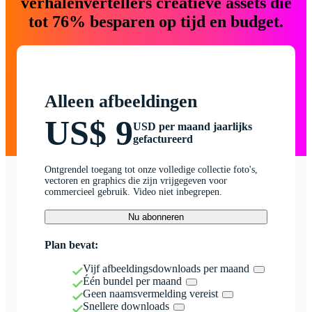
verhalenvertellers creatieve assets die
tot 76% besparen op tijd en budget.
Alleen afbeeldingen
US$ 9
USD per maand jaarlijks
gefactureerd
Ontgrendel toegang tot onze volledige collectie foto's,
vectoren en graphics die zijn vrijgegeven voor
commercieel gebruik. Video niet inbegrepen.
Nu abonneren
Plan bevat:
Vijf afbeeldingsdownloads per maand
Één bundel per maand
Geen naamsvermelding vereist
Snellere downloads