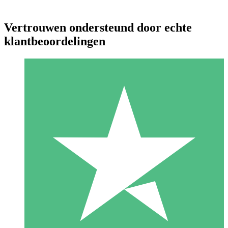
Vertrouwen ondersteund door echte
klantbeoordelingen
Individuele Creditpakketten
Betaal per gebruik met downloadtegoeden. Geen maandelijkse
verplichting vereist.
1 Downloaden
10
US$
00