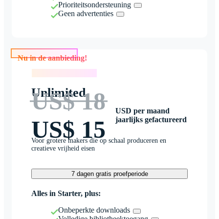
Prioriteitsondersteuning
Geen advertenties
Nu in de aanbieding!
Nu in de aanbieding!
Unlimited
US$ 18
USD per maand
jaarlijks gefactureerd
US$ 15
Voor grotere makers die op schaal produceren en
creatieve vrijheid eisen
7 dagen gratis proefperiode
Alles in Starter, plus:
Onbeperkte downloads
Volledige bibliotheektoegang