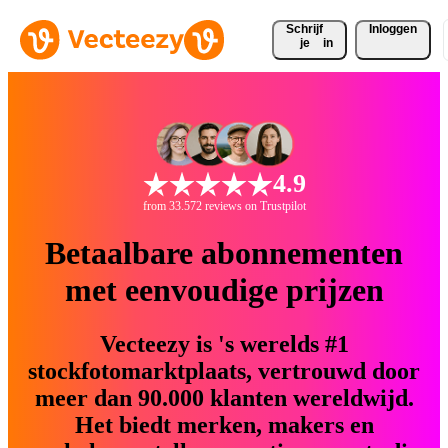
Schrijf 
Inloggen
je
in
4.9
from 33.572 reviews on Trustpilot
Betaalbare abonnementen
met eenvoudige prijzen
Vecteezy is 's werelds #1
stockfotomarktplaats, vertrouwd door
meer dan 90.000 klanten wereldwijd.
Het biedt merken, makers en