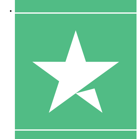
5 Downloaden
15
US$
00
10 Downloaden
20
US$
00