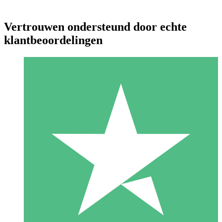
Vertrouwen ondersteund door echte
klantbeoordelingen
Individuele Creditpakketten
Betaal per gebruik met downloadtegoeden. Geen maandelijkse
verplichting vereist.
1 Downloaden
10
US$
00