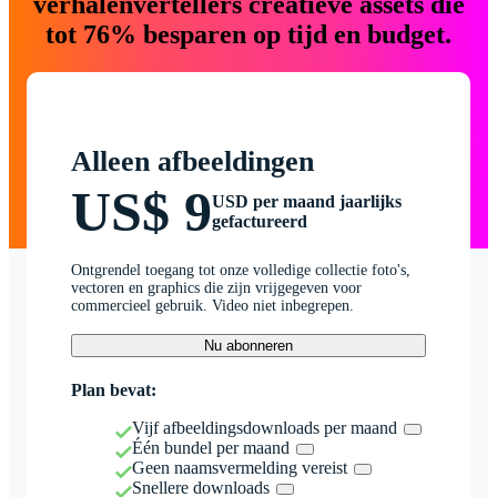
verhalenvertellers creatieve assets die
tot 76% besparen op tijd en budget.
Alleen afbeeldingen
US$ 9
USD per maand jaarlijks
gefactureerd
Ontgrendel toegang tot onze volledige collectie foto's,
vectoren en graphics die zijn vrijgegeven voor
commercieel gebruik. Video niet inbegrepen.
Nu abonneren
Plan bevat:
Vijf afbeeldingsdownloads per maand
Één bundel per maand
Geen naamsvermelding vereist
Snellere downloads