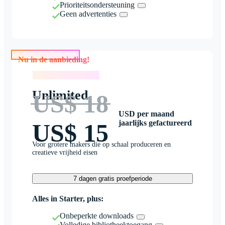
Prioriteitsondersteuning
Geen advertenties
Nu in de aanbieding!
Nu in de aanbieding!
Unlimited
US$ 18
USD per maand
jaarlijks gefactureerd
US$ 15
Voor grotere makers die op schaal produceren en
creatieve vrijheid eisen
7 dagen gratis proefperiode
Alles in Starter, plus:
Onbeperkte downloads
Volledige bibliotheektoegang