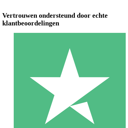
Vertrouwen ondersteund door echte
klantbeoordelingen
Individuele Creditpakketten
Betaal per gebruik met downloadtegoeden. Geen maandelijkse
verplichting vereist.
1 Downloaden
10
US$
00