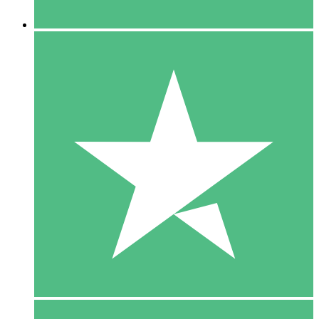
5 Downloaden
15
US$
00
10 Downloaden
20
US$
00