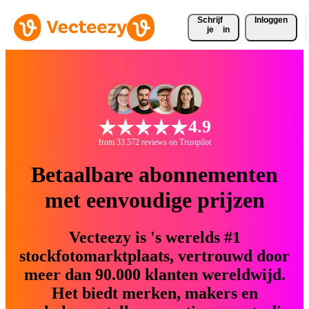
Schrijf 
Inloggen
je
in
4.9
from 33.572 reviews on Trustpilot
Betaalbare abonnementen
met eenvoudige prijzen
Vecteezy is 's werelds #1
stockfotomarktplaats, vertrouwd door
meer dan 90.000 klanten wereldwijd.
Het biedt merken, makers en