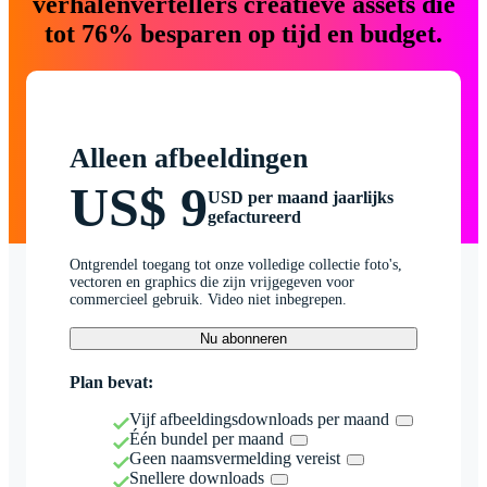
verhalenvertellers creatieve assets die
tot 76% besparen op tijd en budget.
Alleen afbeeldingen
US$ 9
USD per maand jaarlijks
gefactureerd
Ontgrendel toegang tot onze volledige collectie foto's,
vectoren en graphics die zijn vrijgegeven voor
commercieel gebruik. Video niet inbegrepen.
Nu abonneren
Plan bevat:
Vijf afbeeldingsdownloads per maand
Één bundel per maand
Geen naamsvermelding vereist
Snellere downloads