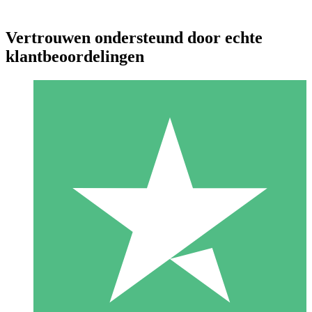
Vertrouwen ondersteund door echte
klantbeoordelingen
Individuele Creditpakketten
Betaal per gebruik met downloadtegoeden. Geen maandelijkse
verplichting vereist.
1 Downloaden
10
US$
00