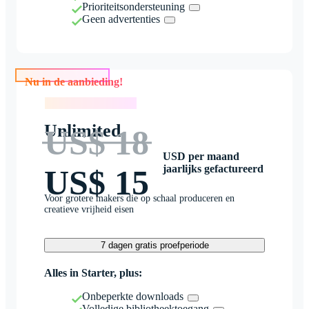
Prioriteitsondersteuning
Geen advertenties
Nu in de aanbieding!
Nu in de aanbieding!
Unlimited
US$ 18
USD per maand
jaarlijks gefactureerd
US$ 15
Voor grotere makers die op schaal produceren en
creatieve vrijheid eisen
7 dagen gratis proefperiode
Alles in Starter, plus:
Onbeperkte downloads
Volledige bibliotheektoegang