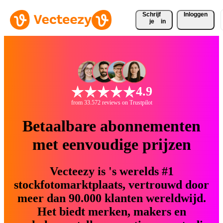
Schrijf 
Inloggen
je
in
4.9
from 33.572 reviews on Trustpilot
Betaalbare abonnementen
met eenvoudige prijzen
Vecteezy is 's werelds #1
stockfotomarktplaats, vertrouwd door
meer dan 90.000 klanten wereldwijd.
Het biedt merken, makers en