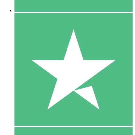
5 Downloaden
15
US$
00
10 Downloaden
20
US$
00