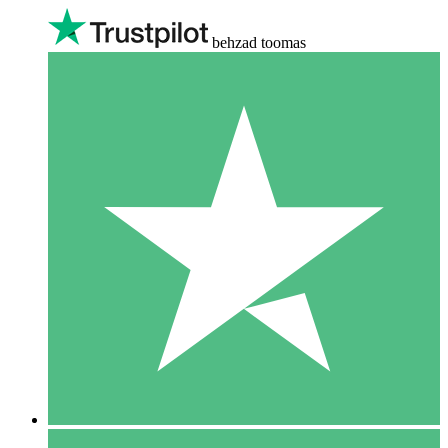
behzad toomas