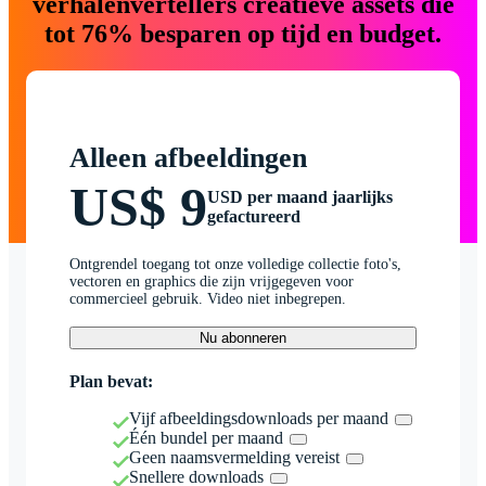
verhalenvertellers creatieve assets die
tot 76% besparen op tijd en budget.
Alleen afbeeldingen
US$ 9
USD per maand jaarlijks
gefactureerd
Ontgrendel toegang tot onze volledige collectie foto's,
vectoren en graphics die zijn vrijgegeven voor
commercieel gebruik. Video niet inbegrepen.
Nu abonneren
Plan bevat:
Vijf afbeeldingsdownloads per maand
Één bundel per maand
Geen naamsvermelding vereist
Snellere downloads