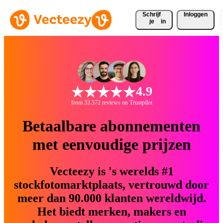
Schrijf 
Inloggen
je
in
4.9
from 33.572 reviews on Trustpilot
Betaalbare abonnementen
met eenvoudige prijzen
Vecteezy is 's werelds #1
stockfotomarktplaats, vertrouwd door
meer dan 90.000 klanten wereldwijd.
Het biedt merken, makers en