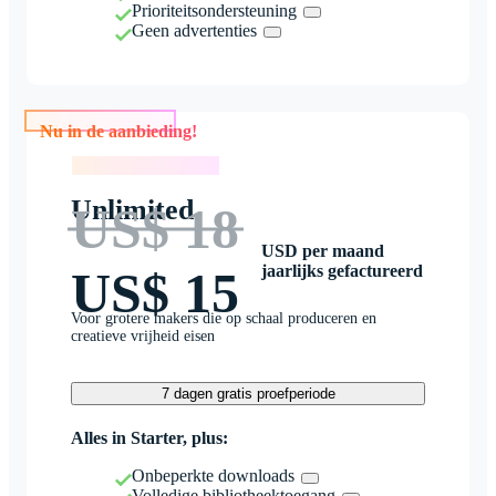
Prioriteitsondersteuning
Geen advertenties
Nu in de aanbieding!
Nu in de aanbieding!
Unlimited
US$ 18
USD per maand
jaarlijks gefactureerd
US$ 15
Voor grotere makers die op schaal produceren en
creatieve vrijheid eisen
7 dagen gratis proefperiode
Alles in Starter, plus:
Onbeperkte downloads
Volledige bibliotheektoegang