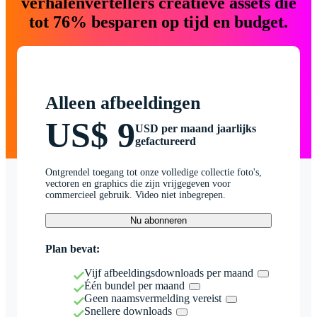
verhalenvertellers creatieve assets die
tot 76% besparen op tijd en budget.
Alleen afbeeldingen
US$ 9
USD per maand jaarlijks
gefactureerd
Ontgrendel toegang tot onze volledige collectie foto's,
vectoren en graphics die zijn vrijgegeven voor
commercieel gebruik. Video niet inbegrepen.
Nu abonneren
Plan bevat:
Vijf afbeeldingsdownloads per maand
Één bundel per maand
Geen naamsvermelding vereist
Snellere downloads