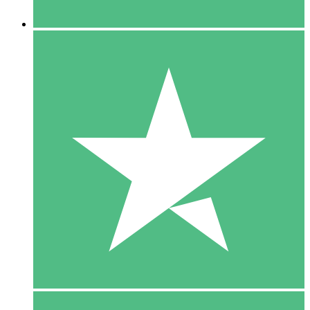
5 Downloaden
15
US$
00
10 Downloaden
20
US$
00