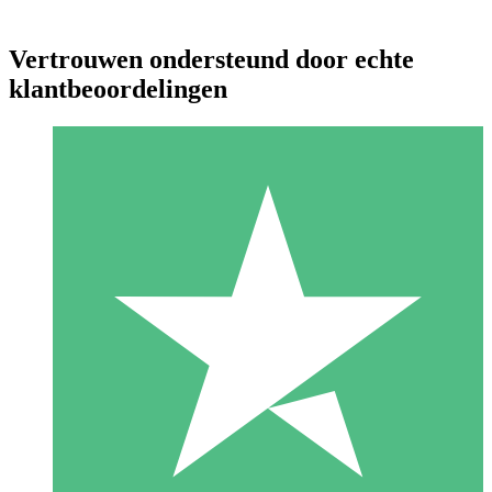
Vertrouwen ondersteund door echte
klantbeoordelingen
Individuele Creditpakketten
Betaal per gebruik met downloadtegoeden. Geen maandelijkse
verplichting vereist.
1 Downloaden
10
US$
00