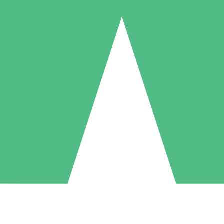
Individuele Creditpakketten
l per gebruik met downloadtegoeden. Geen maandelijkse verplichting ve
1 Downloaden
5 Downloaden
10 Downloaden
10
15
20
US$
00
US$
00
US$
00