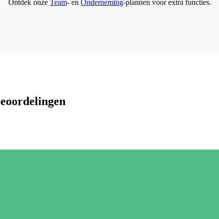
Ontdek onze
Team
- en
Onderneming
-plannen voor extra functies.
beoordelingen