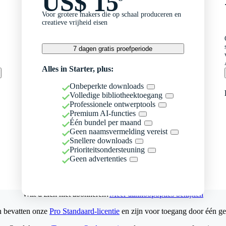
US$ 15
Voor grotere makers die op schaal produceren en
creatieve vrijheid eisen
7 dagen gratis proefperiode
Alles in Starter, plus:
Onbeperkte downloads
Volledige bibliotheektoegang
Professionele ontwerptools
Premium AI-functies
Één bundel per maand
Geen naamsvermelding vereist
Snellere downloads
Prioriteitsondersteuning
Geen advertenties
Wilt u zich niet abonneren?
Meer aankoopopties bekijken
n bevatten onze
Pro Standaard-licentie
en zijn voor toegang door één ge