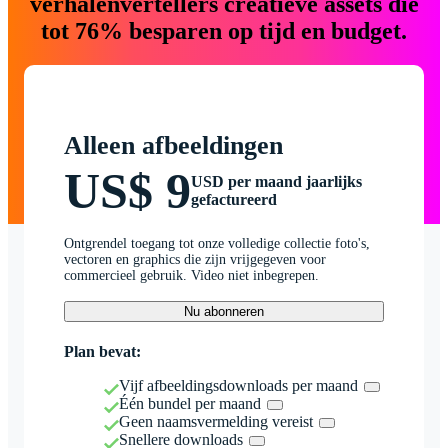
verhalenvertellers creatieve assets die
tot 76% besparen op tijd en budget.
Alleen afbeeldingen
US$ 9
USD per maand jaarlijks
gefactureerd
Ontgrendel toegang tot onze volledige collectie foto's,
vectoren en graphics die zijn vrijgegeven voor
commercieel gebruik. Video niet inbegrepen.
Nu abonneren
Plan bevat:
Vijf afbeeldingsdownloads per maand
Één bundel per maand
Geen naamsvermelding vereist
Snellere downloads