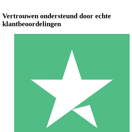
Vertrouwen ondersteund door echte
klantbeoordelingen
Individuele Creditpakketten
Betaal per gebruik met downloadtegoeden. Geen maandelijkse
verplichting vereist.
1 Downloaden
10
US$
00