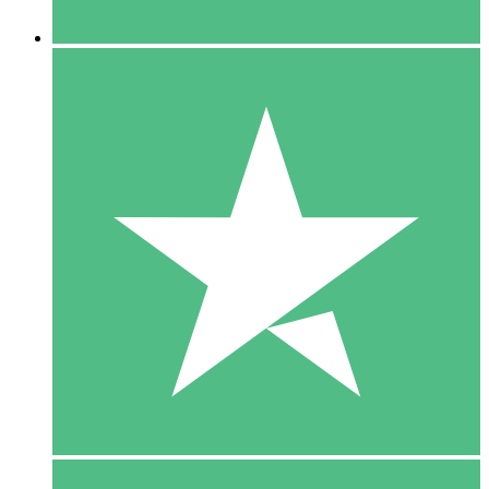
5 Downloaden
15
US$
00
10 Downloaden
20
US$
00