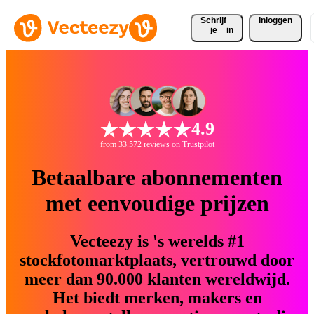
Schrijf 
Inloggen
je
in
4.9
from 33.572 reviews on Trustpilot
Betaalbare abonnementen
met eenvoudige prijzen
Vecteezy is 's werelds #1
stockfotomarktplaats, vertrouwd door
meer dan 90.000 klanten wereldwijd.
Het biedt merken, makers en