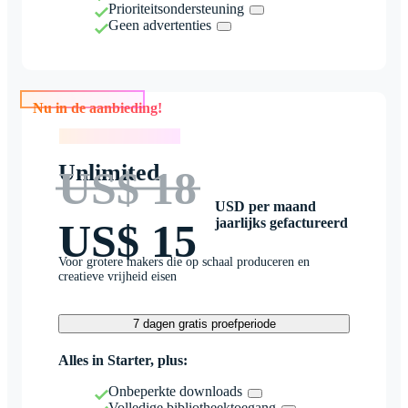
Prioriteitsondersteuning
Geen advertenties
Nu in de aanbieding!
Nu in de aanbieding!
Unlimited
US$ 18
USD per maand
jaarlijks gefactureerd
US$ 15
Voor grotere makers die op schaal produceren en
creatieve vrijheid eisen
7 dagen gratis proefperiode
Alles in Starter, plus:
Onbeperkte downloads
Volledige bibliotheektoegang