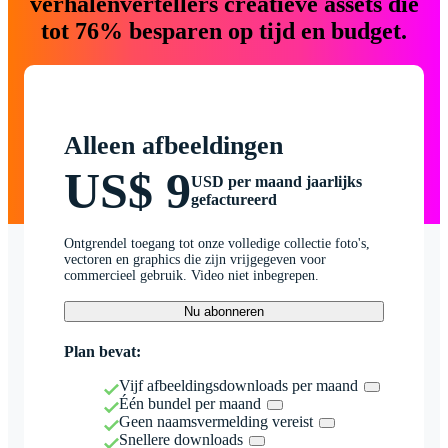
verhalenvertellers creatieve assets die
tot 76% besparen op tijd en budget.
Alleen afbeeldingen
US$ 9
USD per maand jaarlijks
gefactureerd
Ontgrendel toegang tot onze volledige collectie foto's,
vectoren en graphics die zijn vrijgegeven voor
commercieel gebruik. Video niet inbegrepen.
Nu abonneren
Plan bevat:
Vijf afbeeldingsdownloads per maand
Één bundel per maand
Geen naamsvermelding vereist
Snellere downloads