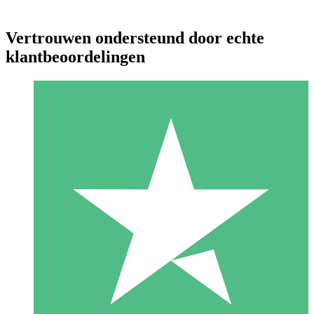
Vertrouwen ondersteund door echte
klantbeoordelingen
Individuele Creditpakketten
Betaal per gebruik met downloadtegoeden. Geen maandelijkse
verplichting vereist.
1 Downloaden
10
US$
00