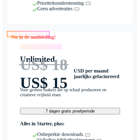
Prioriteitsondersteuning
Geen advertenties
Nu in de aanbieding!
Nu in de aanbieding!
Unlimited
US$ 18
USD per maand
jaarlijks gefactureerd
US$ 15
Voor grotere makers die op schaal produceren en
creatieve vrijheid eisen
7 dagen gratis proefperiode
Alles in Starter, plus:
Onbeperkte downloads
Volledige bibliotheektoegang