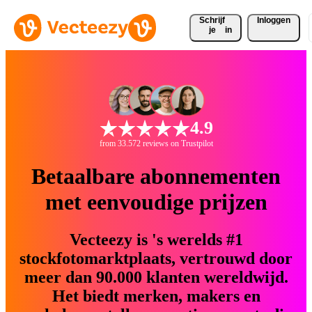
Schrijf 
Inloggen
je
in
4.9
from 33.572 reviews on Trustpilot
Betaalbare abonnementen
met eenvoudige prijzen
Vecteezy is 's werelds #1
stockfotomarktplaats, vertrouwd door
meer dan 90.000 klanten wereldwijd.
Het biedt merken, makers en