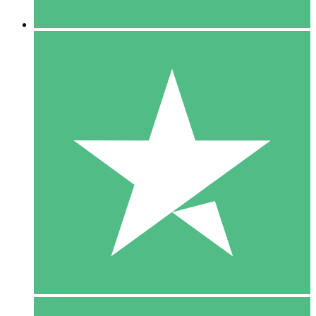
5 Downloaden
15
US$
00
10 Downloaden
20
US$
00