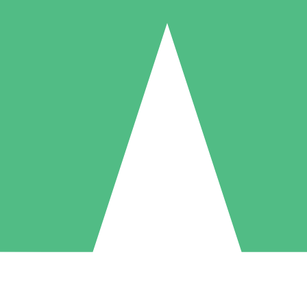
Individuele Creditpakketten
l per gebruik met downloadtegoeden. Geen maandelijkse verplichting ve
1 Downloaden
5 Downloaden
10 Downloaden
10
15
20
US$
00
US$
00
US$
00