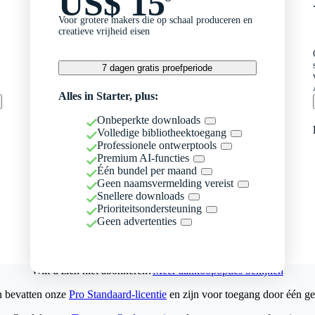
US$ 15
Voor grotere makers die op schaal produceren en
creatieve vrijheid eisen
7 dagen gratis proefperiode
Alles in Starter, plus:
Onbeperkte downloads
Volledige bibliotheektoegang
Professionele ontwerptools
Premium AI-functies
Één bundel per maand
Geen naamsvermelding vereist
Snellere downloads
Prioriteitsondersteuning
Geen advertenties
Wilt u zich niet abonneren?
Meer aankoopopties bekijken
n bevatten onze
Pro Standaard-licentie
en zijn voor toegang door één ge