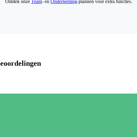
Ontdek onze
Team
- en
Onderneming
-plannen voor extra functies.
beoordelingen