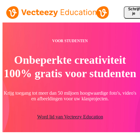
Schrijf 
je
VOOR STUDENTEN
Onbeperkte creativiteit
100% gratis voor studenten
Krijg toegang tot meer dan 50 miljoen hoogwaardige foto's, video's
en afbeeldingen voor uw klasprojecten.
Word lid van Vecteezy Education