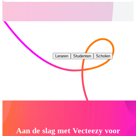
Leraren
Studenten
Scholen
Aan de slag met Vecteezy voor