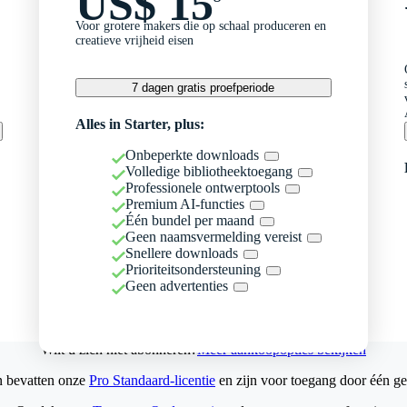
US$ 15
Voor grotere makers die op schaal produceren en
creatieve vrijheid eisen
7 dagen gratis proefperiode
Alles in Starter, plus:
Onbeperkte downloads
Volledige bibliotheektoegang
Professionele ontwerptools
Premium AI-functies
Één bundel per maand
Geen naamsvermelding vereist
Snellere downloads
Prioriteitsondersteuning
Geen advertenties
Wilt u zich niet abonneren?
Meer aankoopopties bekijken
n bevatten onze
Pro Standaard-licentie
en zijn voor toegang door één ge