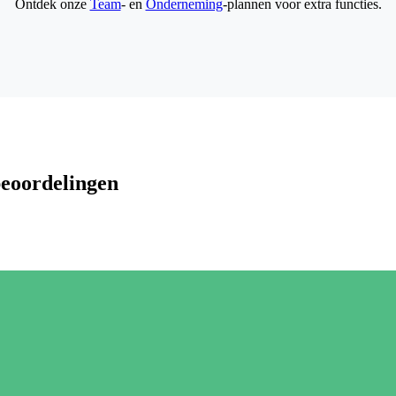
Ontdek onze
Team
- en
Onderneming
-plannen voor extra functies.
beoordelingen