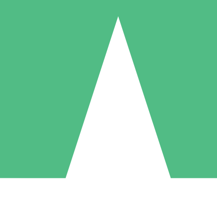
Individuele Creditpakketten
l per gebruik met downloadtegoeden. Geen maandelijkse verplichting ve
1 Downloaden
5 Downloaden
10 Downloaden
10
15
20
US$
00
US$
00
US$
00