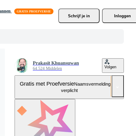
lannen
Schrijf je
 in
Inloggen
Prakasit Khuansuwan
Volgen
64.524 Middelen
Gratis met Proefversie
Naamsvermelding niet
verplicht