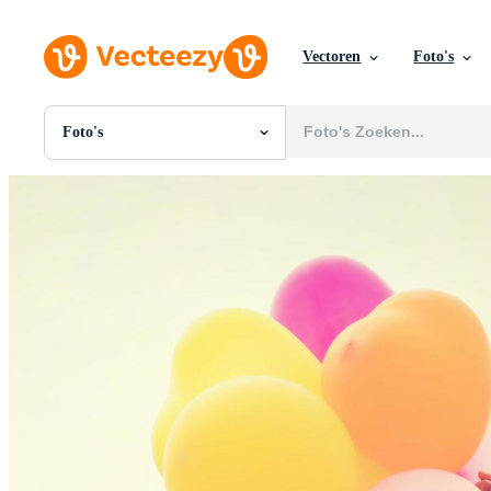
Vectoren
Foto's
Foto's
Alle Afbeeldingen
Foto's
PNGs
PSDs
SVGs
Sjablonen
Vectoren
Videos
Motion graphics
Redactionele Afbeeldingen
Redactionele Evenementen